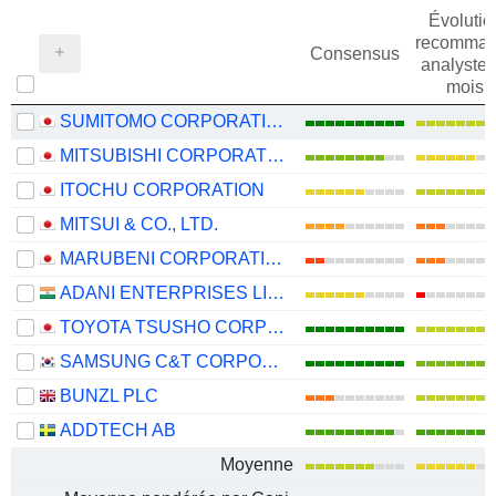
Évolutio
recomman
Consensus
analystes
mois
SUMITOMO CORPORATION
MITSUBISHI CORPORATION
ITOCHU CORPORATION
MITSUI & CO., LTD.
MARUBENI CORPORATION
ADANI ENTERPRISES LIMITED
TOYOTA TSUSHO CORPORATION
SAMSUNG C&T CORPORATION
BUNZL PLC
ADDTECH AB
Moyenne