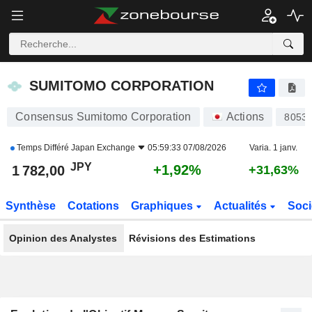
SUMITOMO CORPORATION
1 782,00
¥
+1,92%
SUMITOMO CORPORATION
Consensus Sumitomo Corporation
Actions
8053
Temps Différé
Japan Exchange
05:59:33 07/08/2026
Varia. 1 janv.
JPY
+1,92%
1 782,00
+31,63%
Synthèse
Cotations
Graphiques
Actualités
Soci
Opinion des Analystes
Révisions des Estimations