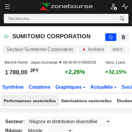
SUMITOMO CORPORATION
1 788,00
¥
+2,26%
SUMITOMO CORPORATION
Secteur Sumitomo Corporation
Actions
8053
Marché Fermé -
Japan Exchange
08:30:00 07/08/2026
Varia. 1 janv.
JPY
+2,26%
1 788,00
+32,15%
Synthèse
Cotations
Graphiques
Actualités
Soci
Performances sectorielles
Valorisations sectorielles
Dividen
Secteur:
Région: