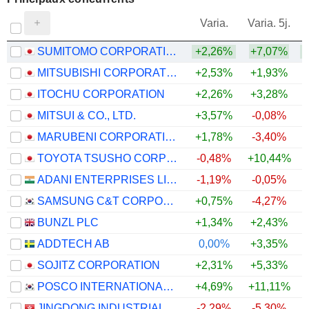
V
Varia.
Varia. 5j.
SUMITOMO CORPORATION
+2,26%
+7,07%
+
MITSUBISHI CORPORATION
+2,53%
+1,93%
ITOCHU CORPORATION
+2,26%
+3,28%
MITSUI & CO., LTD.
+3,57%
-0,08%
MARUBENI CORPORATION
+1,78%
-3,40%
TOYOTA TSUSHO CORPORATION
-0,48%
+10,44%
+
ADANI ENTERPRISES LIMITED
-1,19%
-0,05%
SAMSUNG C&T CORPORATION
+0,75%
-4,27%
BUNZL PLC
+1,34%
+2,43%
ADDTECH AB
0,00%
+3,35%
SOJITZ CORPORATION
+2,31%
+5,33%
POSCO INTERNATIONAL CORPORATION
+4,69%
+11,11%
+
JINGDONG INDUSTRIALS, INC.
-2,29%
-5,30%
+