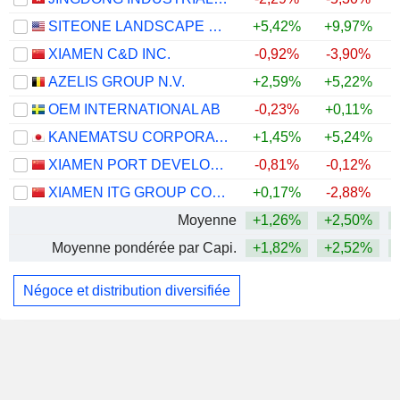
SITEONE LANDSCAPE SUPPLY, INC.
+5,42%
+9,97%
XIAMEN C&D INC.
-0,92%
-3,90%
AZELIS GROUP N.V.
+2,59%
+5,22%
+
OEM INTERNATIONAL AB
-0,23%
+0,11%
KANEMATSU CORPORATION
+1,45%
+5,24%
XIAMEN PORT DEVELOPMENT CO., LTD.
-0,81%
-0,12%
XIAMEN ITG GROUP CORP.,LTD
+0,17%
-2,88%
Moyenne
+1,26%
+2,50%
Moyenne pondérée par Capi.
+1,82%
+2,52%
Négoce et distribution diversifiée