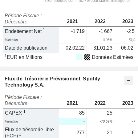
Période Fiscale :
2021
2022
2023
Décembre
1
Endettement Net
-1 719
-1 667
-2 51
Variation
-
3,03%
-51,0
Date de publication
02.02.22
31.01.23
06.02.2
1
EUR en Millions
Données Estimées
Flux de Trésorerie Prévisionnel: Spotify
Technology S.A.
Période Fiscale :
2021
2022
2023
Décembre
1
CAPEX
85
25
Variation
-
-70,59%
-7
Flux de trésorerie libre
277
21
67
1
(FCF)