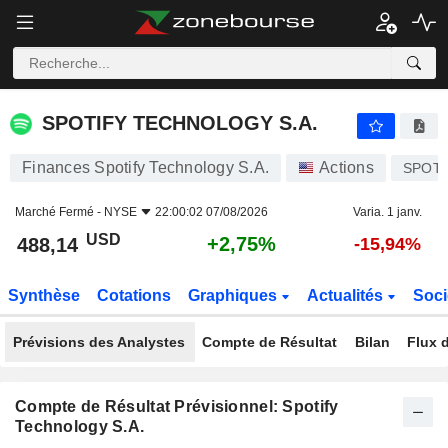
SPOTIFY TECHNOLOGY S.A.
488,14
$
+2,75%
SPOTIFY TECHNOLOGY S.A.
Finances Spotify Technology S.A.
Actions
SPOT
Marché Fermé -
NYSE
22:00:02 07/08/2026
Varia. 1 janv.
USD
+2,75%
488,14
-15,94%
Synthèse
Cotations
Graphiques
Actualités
Soci
Prévisions des Analystes
Compte de Résultat
Bilan
Flux d
Compte de Résultat Prévisionnel: Spotify
Technology S.A.