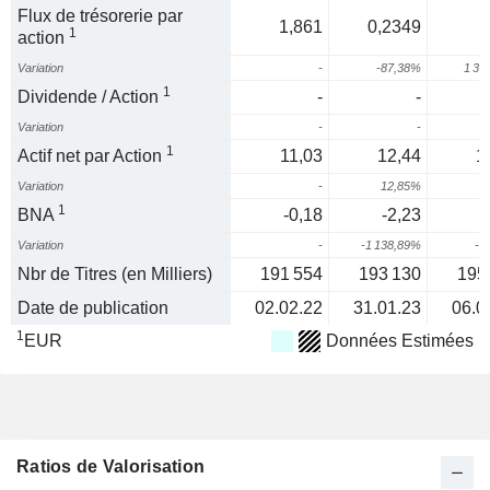
Flux de trésorerie par
1,861
0,2349
1
action
Variation
-
-87,38%
1 38
1
Dividende / Action
-
-
Variation
-
-
1
Actif net par Action
11,03
12,44
1
Variation
-
12,85%
1
BNA
-0,18
-2,23
-
Variation
-
-1 138,89%
-2
Nbr de Titres (en Milliers)
191 554
193 130
195
Date de publication
02.02.22
31.01.23
06.0
1
EUR
Données Estimées
Ratios de Valorisation