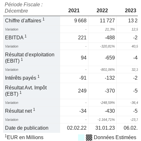
Période Fiscale :
2021
2022
2023
Décembre
1
Chiffre d'affaires
9 668
11 727
13 24
Variation
-
21,3%
12,9
1
EBITDA
221
-488
-28
Variation
-
-320,81%
40,9
Résultat d'exploitation
94
-659
-44
1
(EBIT)
Variation
-
-801,06%
32,3
1
Intérêts payés
-91
-132
-22
Résultat Avt. Impôt
249
-370
-50
1
(EBT)
Variation
-
-248,59%
-36,4
1
Résultat net
-34
-430
-53
Variation
-
-1 164,71%
-23,7
Date de publication
02.02.22
31.01.23
06.02.2
1
EUR en Millions
Données Estimées