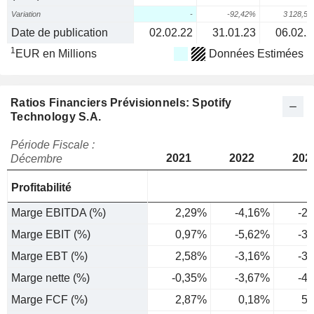
Variation
-
-92,42%
3 128,5
Date de publication
02.02.22
31.01.23
06.02.2
1
EUR en Millions
Données Estimées
Ratios Financiers Prévisionnels: Spotify
Technology S.A.
Période Fiscale :
2021
2022
202
Décembre
Profitabilité
Marge EBITDA (%)
2,29%
-4,16%
-2
Marge EBIT (%)
0,97%
-5,62%
-3
Marge EBT (%)
2,58%
-3,16%
-3
Marge nette (%)
-0,35%
-3,67%
-4
Marge FCF (%)
2,87%
0,18%
5,