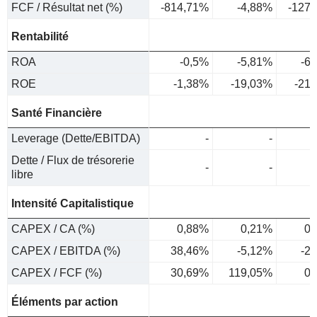
FCF / Résultat net (%)
-814,71%
-4,88%
-127
Rentabilité
ROA
-0,5%
-5,81%
-6
ROE
-1,38%
-19,03%
-21
Santé Financière
Leverage (Dette/EBITDA)
-
-
Dette / Flux de trésorerie
-
-
libre
Intensité Capitalistique
CAPEX / CA (%)
0,88%
0,21%
0,
CAPEX / EBITDA (%)
38,46%
-5,12%
-2
CAPEX / FCF (%)
30,69%
119,05%
0,
Éléments par action