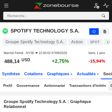
SPOTIFY TECHNOLOGY S.A.
488,14
$
+2,75%
SPOTIFY TECHNOLOGY S.A.
Groupe Spotify Technology S.A.
Action
SPOT
LU
Marché Fermé -
NYSE
22:00:02 07/08/2026
Varia. 1 janv.
USD
+2,75%
488,14
-15,94%
Synthèse
Cotations
Graphiques
Actualités
Soci
Profil
Gouvernance
Actionnariat
Transactions d'initiés
Groupe Spotify Technology S.A. : Graphique
Relationnel