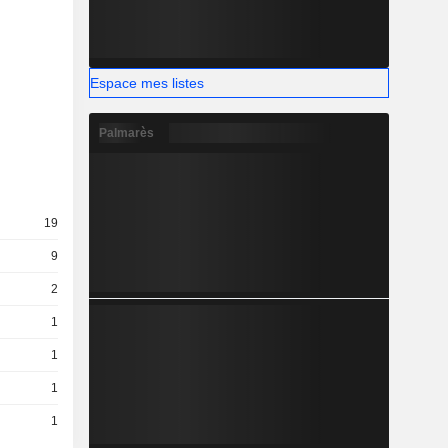
Espace mes listes
Palmarès
19
9
2
1
1
1
1