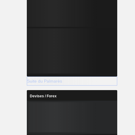
 La société
s filiales,
ans plus de
expérience
licitaire.
Suite du Palmarès
Devises / Forex