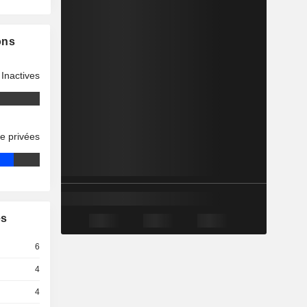
ons
Inactives
se privées
es
6
4
4