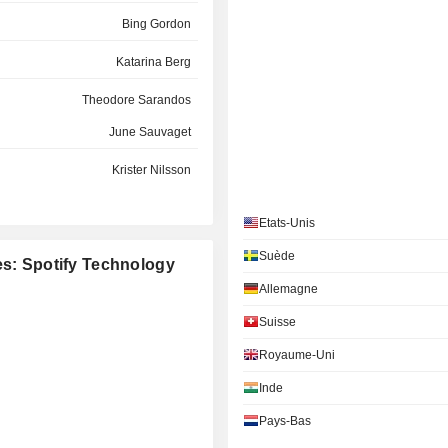
Bing Gordon
Katarina Berg
Theodore Sarandos
June Sauvaget
Krister Nilsson
Dawn Ostroff
Etats-Unis
René Richard Obermann
Suède
es: Spotify Technology
Christian Carl Peter Luiga
Allemagne
Mengmeng Du
Suisse
Royaume-Uni
Padmasree Warrior
Inde
Cristina Stenbeck
Pays-Bas
Heidi O'Neill