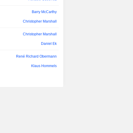
de n'importe quel titre et l'audio.
opère par l'intermédiaire de plusieur
Barry McCarthy
dont Spotify LTD, et est présente d
20 pays. Son service offre une 
Christopher Marshall
d'écoute de la musique sans pause pub
Christopher Marshall
Daniel Ek
René Richard Obermann
Klaus Hommels