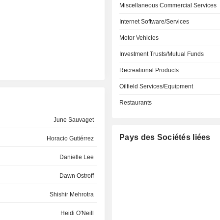
Miscellaneous Commercial Services
Internet Software/Services
Motor Vehicles
Investment Trusts/Mutual Funds
Recreational Products
Oilfield Services/Equipment
Restaurants
June Sauvaget
Pays des Sociétés liées
Horacio Gutiérrez
Danielle Lee
Dawn Ostroff
Shishir Mehrotra
Heidi O'Neill