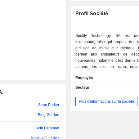
Margaretha Cecilia Qvist
Profil Société
Mengmeng Du
Bing Gordon
Spotify Technology SA est un
luxembourgeoise qui propose des s
Eve Konstan
diffusion de musique numérique. 
permet aux utilisateurs de déco
Shaun Wilson
nouveautés, notamment les derniers 
albums, des listes de lecture, not
Margaretha Cecilia Qvist
listes de lecture prêtes à l'emploi él
Employés
Katarina Berg
des fans de musique et des experts,
millions de chansons afin que les u
Secteur
Seth Farbman
A.
puissent écouter leurs préférées, d
nouveaux titres et se constituer une
Plus d'informations sur la société
Christopher Marshall
personnalisée. Ses utilisateurs peuv
Sean Parker
entre Spotify Free, qui ne compr
Christopher Marshall
Bing Gordon
lecture aléatoire, et Spotify Pr
comprend une série de fonctionnalit
René Richard Obermann
Seth Farbman
que la lecture aléatoire, l'absence de
les sauts illimités, l'écoute hors ligne
Peter Sterky
Horacio Gutiérrez