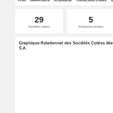
Profil
Gouvernance
Actionnariat
Transactions d'initiés
G
29
5
Sociétés cotées
Entreprise privées
Graphique Relationnel des Sociétés Cotées lié
S.A.