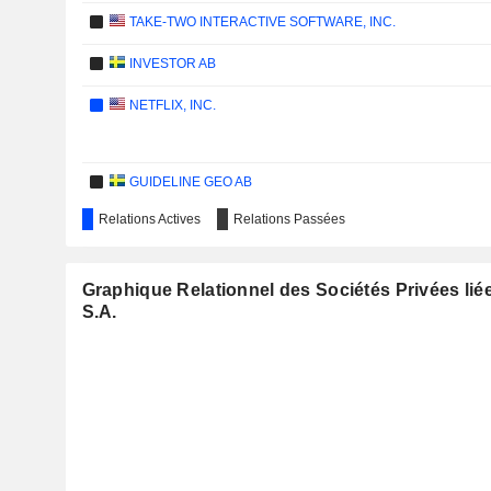
TAKE-TWO INTERACTIVE SOFTWARE, INC.
INVESTOR AB
NETFLIX, INC.
GUIDELINE GEO AB
Relations Actives
Relations Passées
SWEETGREEN, INC.
AIRBUS SE
Graphique Relationnel des Sociétés Privées lié
AXFOOD AB
S.A.
CLAS OHLSON AB
MAHINDRA & MAHINDRA LIMITED
KINNEVIK AB
HYATT HOTELS CORPORATION