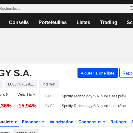
Conseils
Portefeuilles
Listes
Trading
Sc
Y S.A.
Ajouter à une liste
Rapp
LU1778762911
Internet
ria. 5j.
Varia. 1 janv.
04/08
Spotify Technology S.A. publie ses prévisions de résultats pour le troisième trimestre 2026
2,36%
-15,94%
04/08
Spotify Technology S.A. publie ses résultats pour le deuxième trimestre clos le 30 juin 2026
Société
Finances
Valorisation
Consensus
Ratings