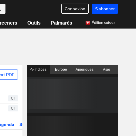
Connexion
S'abonner
reeners
Outils
Palmarès
Édition suisse
Indices
Europe
Amériques
Asie
ort PDF
CI
CI
Agenda
Secteur
Dérivés
Fonds et ETFs