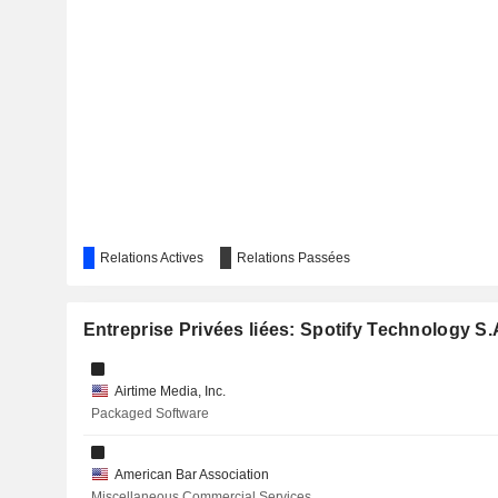
APOTEA AB
DOMETIC GROUP AB
DUOLINGO, INC.
SIRIUS XM HOLDINGS INC.
AUDIOBOOM GROUP PLC
EMBRACER GROUP AB
Relations Actives
Relations Passées
ON HOLDING AG
ACHARI VENTURES HOLDINGS CORP. I
Entreprise Privées liées: Spotify Technology S.
NERDY INC.
Airtime Media, Inc.
PAYONEER GLOBAL INC.
Packaged Software
IONOS GROUP SE
American Bar Association
RÖKO AB
Miscellaneous Commercial Services