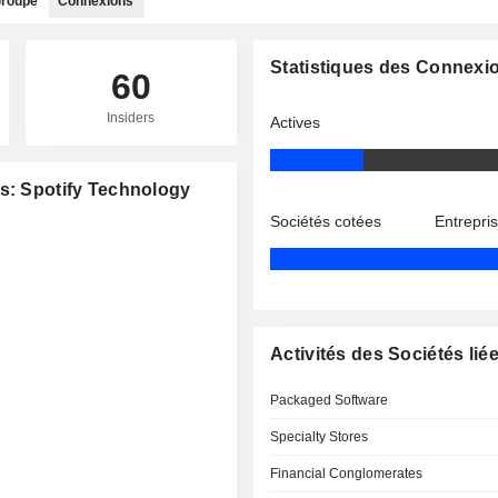
roupe
Connexions
Statistiques des Connexi
60
Insiders
Actives
es: Spotify Technology
Sociétés cotées
Entrepri
Activités des Sociétés lié
Packaged Software
Specialty Stores
Financial Conglomerates