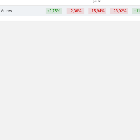
janv.
- Autres
+2,75%
-2,36%
-15,94%
-28,92%
+1