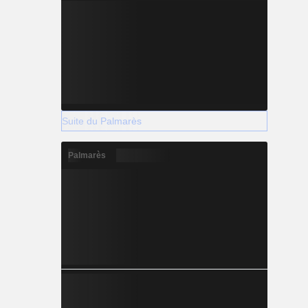
Suite du Palmarès
Palmarès