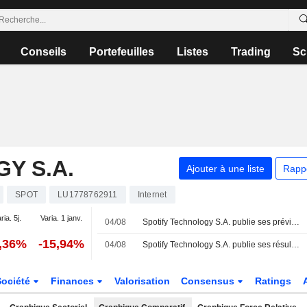
Conseils
Portefeuilles
Listes
Trading
Sc
Y S.A.
Ajouter à une liste
Rapp
SPOT
LU1778762911
Internet
ria. 5j.
Varia. 1 janv.
04/08
Spotify Technology S.A. publie ses prévisions de résultats pour le troisième trimestre 2026
2,36%
-15,94%
04/08
Spotify Technology S.A. publie ses résultats pour le deuxième trimestre clos le 30 juin 2026
Société
Finances
Valorisation
Consensus
Ratings