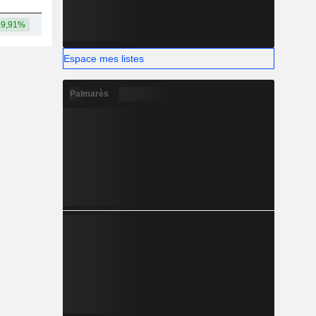
19,91%
100 Md
Espace mes listes
Palmarès