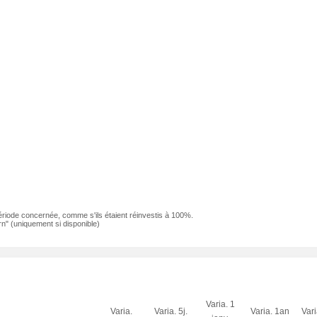
ériode concernée, comme s'ils étaient réinvestis à 100%.
n" (uniquement si disponible)
Varia. 1
Varia.
Varia. 5j.
Varia. 1an
Var