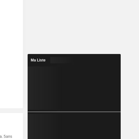
Ma Liste
ia. 5ans
Capi.
CT
MT
LT