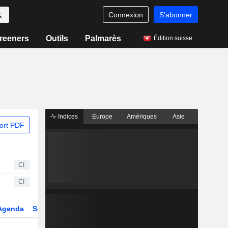
Connexion
S'abonner
reeners
Outils
Palmarès
Édition suisse
Indices
Europe
Amériques
Asie
ort PDF
CI
CI
Agenda
Secteur
Dérivés
Fonds et ETFs