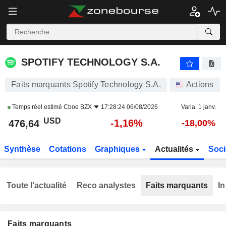
SPOTIFY TECHNOLOGY S.A.
476,64
$
-1,16%
SPOTIFY TECHNOLOGY S.A.
Faits marquants Spotify Technology S.A.
Actions
Temps réel estimé
Cboe BZX
17:28:24 06/08/2026
Varia. 1 janv.
USD
-1,16%
476,64
-18,00%
Synthèse
Cotations
Graphiques
Actualités
Soci
Toute l'actualité
Reco analystes
Faits marquants
In
Faits marquants