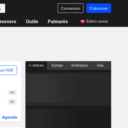
Connexion
S'abonner
reeners
Outils
Palmarès
Édition suisse
Indices
Europe
Amériques
Asie
ort PDF
AN
RE
Agenda
Secteur
Dérivés
Fonds et ETFs