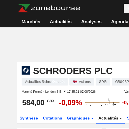
Marchés
Actualités
Analyses
Agenda
SCHRODERS PLC
Actualités Schroders plc
Actions
SDR
GB00BP
Marché Fermé -
London S.E.
17:35:21 07/08/2026
Vari
584,00
-0,09%
GBX
-0
Synthèse
Cotations
Graphiques
Actualités