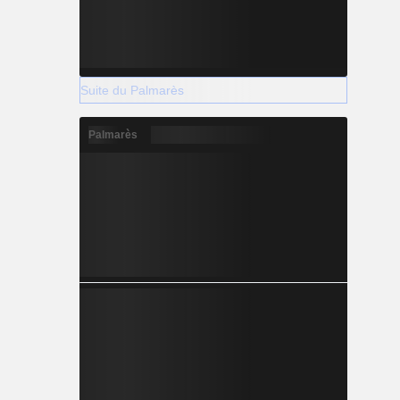
Suite du Palmarès
Palmarès