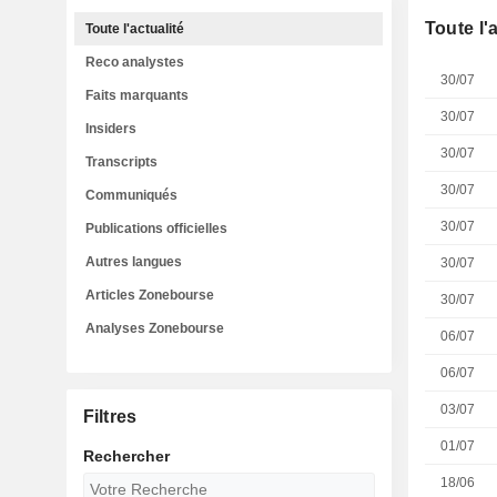
Toute l'
Toute l'actualité
Reco analystes
30/07
Faits marquants
30/07
Insiders
30/07
Transcripts
30/07
Communiqués
30/07
Publications officielles
Autres langues
30/07
Articles Zonebourse
30/07
Analyses Zonebourse
06/07
06/07
03/07
Filtres
01/07
Rechercher
18/06