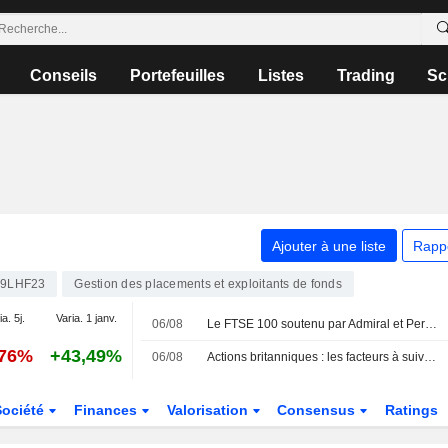
Conseils
Portefeuilles
Listes
Trading
Sc
Ajouter à une liste
Rapp
9LHF23
Gestion des placements et exploitants de fonds
a. 5j.
Varia. 1 janv.
06/08
Le FTSE 100 soutenu par Admiral et Persimmon
,76%
+43,49%
06/08
Actions britanniques : les facteurs à suivre le 6 août
Société
Finances
Valorisation
Consensus
Ratings