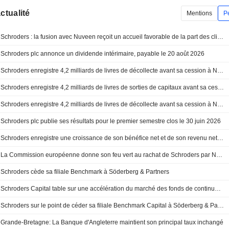
actualité
Mentions
P
Schroders : la fusion avec Nuveen reçoit un accueil favorable de la part des clients
Schroders plc annonce un dividende intérimaire, payable le 20 août 2026
Schroders enregistre 4,2 milliards de livres de décollecte avant sa cession à Nuveen
Schroders enregistre 4,2 milliards de livres de sorties de capitaux avant sa cession à Nuveen
Schroders enregistre 4,2 milliards de livres de décollecte avant sa cession à Nuveen
Schroders plc publie ses résultats pour le premier semestre clos le 30 juin 2026
Schroders enregistre une croissance de son bénéfice net et de son revenu net d'exploitation au premier semestre
La Commission européenne donne son feu vert au rachat de Schroders par Nuveen
Schroders cède sa filiale Benchmark à Söderberg & Partners
Schroders Capital table sur une accélération du marché des fonds de continuation
Schroders sur le point de céder sa filiale Benchmark Capital à Söderberg & Partners pour plus de 200 millions de livres
Grande-Bretagne: La Banque d'Angleterre maintient son principal taux inchangé