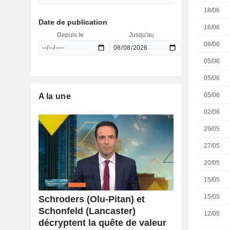
18/06
Date de publication
16/06
Depuis le
Jusqu'au
08/06
05/06
05/06
05/06
A la une
02/06
29/05
27/05
20/05
15/05
15/05
Schroders (Olu-Pitan) et
Schonfeld (Lancaster)
12/05
décryptent la quête de valeur