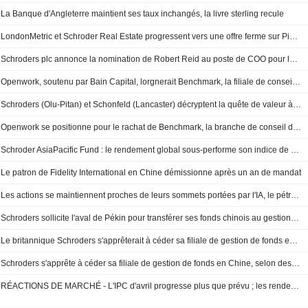
La Banque d'Angleterre maintient ses taux inchangés, la livre sterling recule
LondonMetric et Schroder Real Estate progressent vers une offre ferme sur Picton
Schroders plc annonce la nomination de Robert Reid au poste de COO pour la région Asie-Pacifique
Openwork, soutenu par Bain Capital, lorgnerait Benchmark, la filiale de conseil de Schroders
Schroders (Olu-Pitan) et Schonfeld (Lancaster) décryptent la quête de valeur à l'heure de l'IA
Openwork se positionne pour le rachat de Benchmark, la branche de conseil de Schroders - Sky News
Schroder AsiaPacific Fund : le rendement global sous-performe son indice de référence
Le patron de Fidelity International en Chine démissionne après un an de mandat
Les actions se maintiennent proches de leurs sommets portées par l'IA, le pétrole reflue
Schroders sollicite l'aval de Pékin pour transférer ses fonds chinois au gestionnaire d'actifs américain Neuberger
Le britannique Schroders s'apprêterait à céder sa filiale de gestion de fonds en Chine
Schroders s'apprête à céder sa filiale de gestion de fonds en Chine, selon des sources
RÉACTIONS DE MARCHÉ - L'IPC d'avril progresse plus que prévu ; les rendements obligataires grimpent