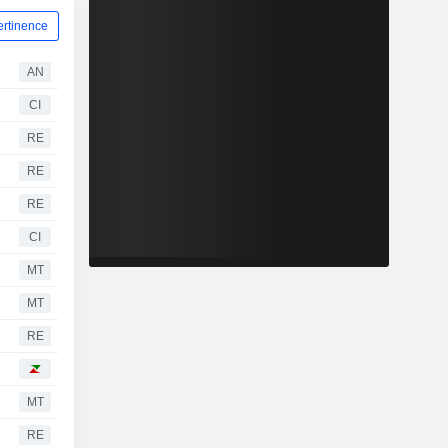
ertinence
AN
CI
RE
RE
RE
CI
MT
MT
RE
MT
RE