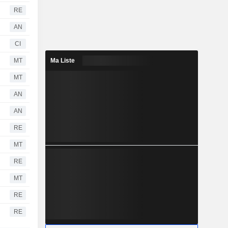
RE
AN
CI
MT
Ma Liste
MT
AN
AN
RE
MT
RE
MT
RE
RE