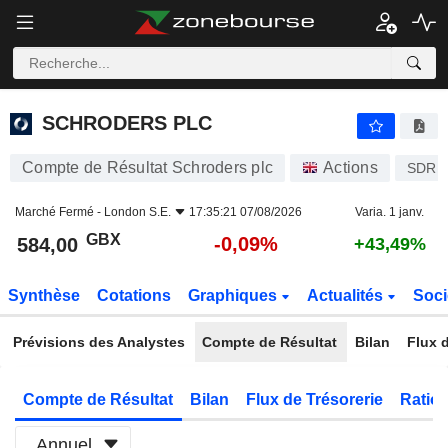
SCHRODERS PLC
584,00
p
-0,09%
SCHRODERS PLC
Compte de Résultat Schroders plc
Actions
SDR
Marché Fermé -
London S.E.
17:35:21 07/08/2026
Varia. 1 janv.
GBX
-0,09%
584,00
+43,49%
Synthèse
Cotations
Graphiques
Actualités
Soci
Prévisions des Analystes
Compte de Résultat
Bilan
Flux d
Compte de Résultat
Bilan
Flux de Trésorerie
Ratios
Annuel