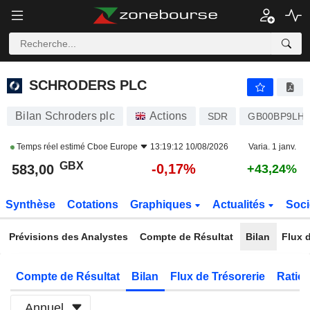
SCHRODERS PLC
583,00
p
-0,17%
SCHRODERS PLC
Bilan Schroders plc
Actions
SDR
GB00BP9LH
Temps réel estimé
Cboe Europe
13:19:12 10/08/2026
Varia. 1 janv.
GBX
-0,17%
583,00
+43,24%
Synthèse
Cotations
Graphiques
Actualités
Soci
Prévisions des Analystes
Compte de Résultat
Bilan
Flux d
Compte de Résultat
Bilan
Flux de Trésorerie
Ratios
Annuel