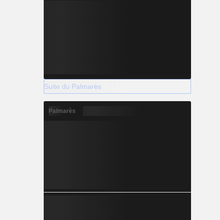
Suite du Palmarès
Palmarès