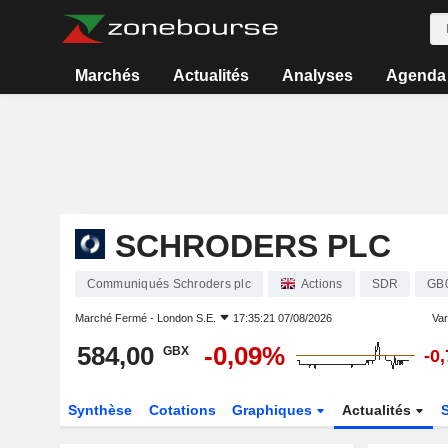
Marchés
Actualités
Analyses
Agenda
SCHRODERS PLC
Communiqués Schroders plc
Actions
SDR
GB
Marché Fermé -
London S.E.
17:35:21 07/08/2026
Vari
584,00
-0,09%
GBX
-0
Synthèse
Cotations
Graphiques
Actualités