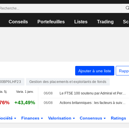
Conseils
Portefeuilles
Listes
Trading
Sc
Ajouter à une liste
Rapp
00BP9LHF23
Gestion des placements et exploitants de fonds
a. 5j.
Varia. 1 janv.
06/08
Le FTSE 100 soutenu par Admiral et Persimmon
,76%
+43,49%
06/08
Actions britanniques : les facteurs à suivre le 6 août
Société
Finances
Valorisation
Consensus
Ratings