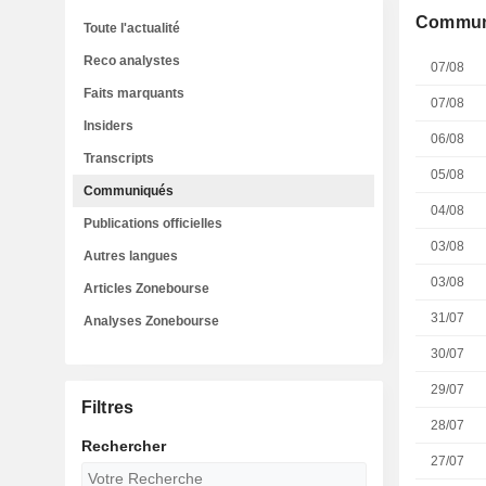
Commun
Toute l'actualité
Reco analystes
07/08
Faits marquants
07/08
Insiders
06/08
Transcripts
05/08
Communiqués
04/08
Publications officielles
03/08
Autres langues
03/08
Articles Zonebourse
31/07
Analyses Zonebourse
30/07
29/07
Filtres
28/07
Rechercher
27/07