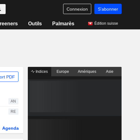
Connexion
S'abonner
reeners
Outils
Palmarès
Édition suisse
Indices
Europe
Amériques
Asie
ort PDF
AN
RE
Agenda
Secteur
Dérivés
Fonds et ETFs