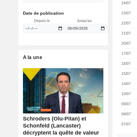
24/07
Date de publication
23/07
Depuis le
Jusqu'au
22/07
21/07
20/07
17/07
A la une
16/07
15/07
14/07
10/07
09/07
08/07
Schroders (Olu-Pitan) et
07/07
Schonfeld (Lancaster)
décryptent la quête de valeur