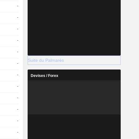
-
-
-
-
-
Suite du Palmarès
-
-
Devises / Forex
-
-
-
-
-