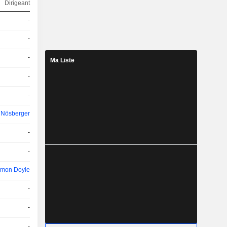
Dirigeant
-
-
-
Ma Liste
-
-
n Nösberger
-
-
imon Doyle
-
-
-