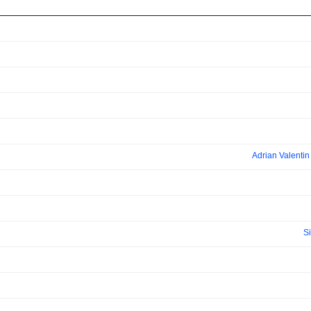
Adrian Valenti
S