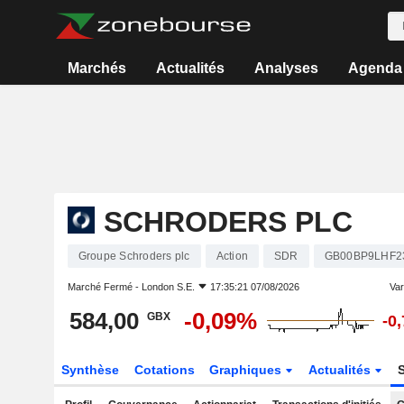
Marchés
Actualités
Analyses
Agenda
SCHRODERS PLC
Groupe Schroders plc
Action
SDR
GB00BP9LHF2
Marché Fermé -
London S.E.
17:35:21 07/08/2026
Vari
584,00
-0,09%
GBX
-0
Synthèse
Cotations
Graphiques
Actualités