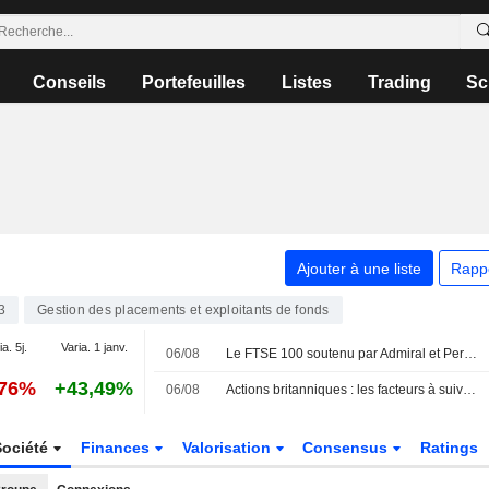
Conseils
Portefeuilles
Listes
Trading
Sc
Ajouter à une liste
Rapp
3
Gestion des placements et exploitants de fonds
a. 5j.
Varia. 1 janv.
06/08
Le FTSE 100 soutenu par Admiral et Persimmon
,76%
+43,49%
06/08
Actions britanniques : les facteurs à suivre le 6 août
Société
Finances
Valorisation
Consensus
Ratings