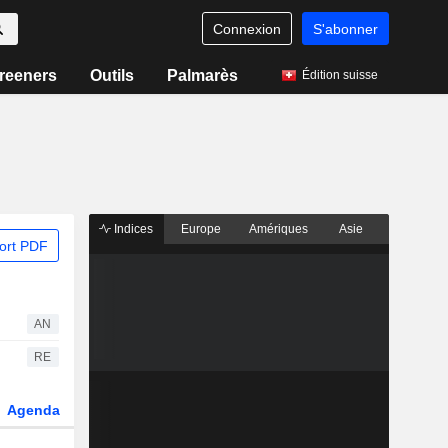
Connexion
S'abonner
reeners
Outils
Palmarès
Édition suisse
Indices
Europe
Amériques
Asie
ort PDF
AN
RE
Agenda
Secteur
Dérivés
Fonds et ETFs