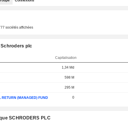
roupe
Connexions
777 sociétés affichées
 Schroders plc
Capitalisation
1,34 Md
598 M
295 M
0
L RETURN (MANAGED) FUND
pe que SCHRODERS PLC