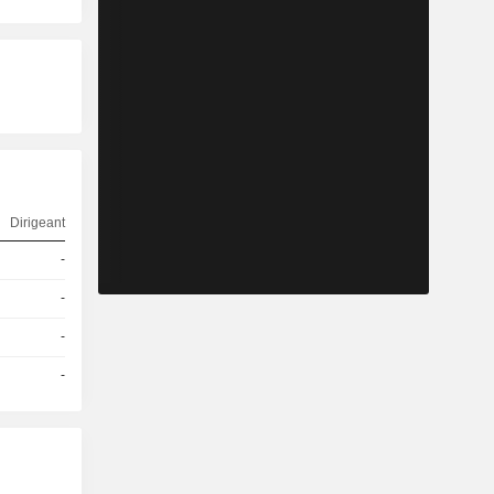
Dirigeant
-
-
-
-