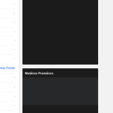
-
-
-
-
-
-
-
nso Fiorito
Matières Premières
-
-
-
-