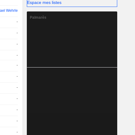
Espace mes listes
ael Wehrle
Palmarès
-
-
-
-
-
-
-
-
-
-
-