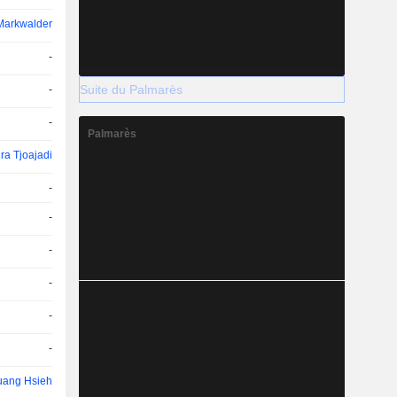
Markwalder
-
Suite du Palmarès
-
-
Palmarès
ra Tjoajadi
-
-
-
-
-
-
ang Hsieh