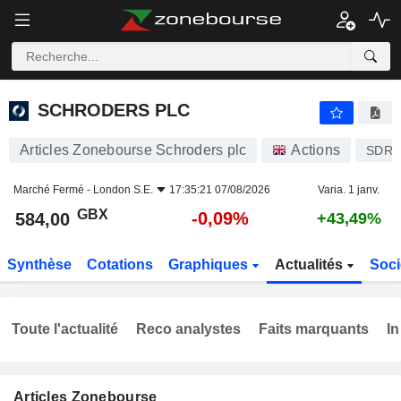
SCHRODERS PLC
584,00
p
-0,09%
SCHRODERS PLC
Articles Zonebourse Schroders plc
Actions
SDR
Marché Fermé -
London S.E.
17:35:21 07/08/2026
Varia. 1 janv.
GBX
-0,09%
584,00
+43,49%
Synthèse
Cotations
Graphiques
Actualités
Soci
Toute l'actualité
Reco analystes
Faits marquants
In
Articles Zonebourse