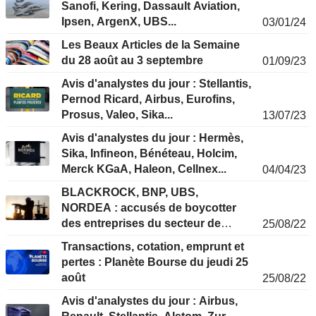
Sanofi, Kering, Dassault Aviation,
Ipsen, ArgenX, UBS...
03/01/24
Les Beaux Articles de la Semaine
du 28 août au 3 septembre
01/09/23
Avis d'analystes du jour : Stellantis,
Pernod Ricard, Airbus, Eurofins,
Prosus, Valeo, Sika...
13/07/23
Avis d'analystes du jour : Hermès,
Sika, Infineon, Bénéteau, Holcim,
Merck KGaA, Haleon, Cellnex...
04/04/23
BLACKROCK, BNP, UBS,
NORDEA : accusés de boycotter
des entreprises du secteur de
25/08/22
l'énergie dans le cadre de leur
Transactions, cotation, emprunt et
politique ESG
pertes : Planète Bourse du jeudi 25
août
25/08/22
Avis d'analystes du jour : Airbus,