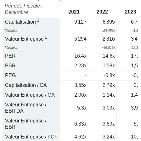
Période Fiscale :
2021
2022
2023
Décembre
1
Capitalisation
9 127
6 895
6 77
Variation
-
-24,45%
-1,8
1
Valeur Entreprise
5 294
2 816
3 43
Variation
-
-46,81%
22,1
PER
16,4x
14,6x
17,8
PBR
2,23x
1,58x
1,54
PEG
-
-0,8x
-0,9
Capitalisation / CA
3,55x
2,79x
2,8
Valeur Entreprise / CA
2,06x
1,14x
1,42
Valeur Entreprise /
5,3x
3,09x
3,94
EBITDA
Valeur Entreprise /
6,33x
3,89x
5,2
EBIT
Valeur Entreprise / FCF
4,62x
3,24x
-10,8