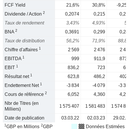
FCF Yield
21,6%
30,8%
-9,25
2
Dividende / Action
0,2074
0,215
0,21
Taux de rendement
3,43%
4,93%
5
2
BNA
0,3691
0,299
0,24
Taux de distribution
56,2%
71,9%
88,8
1
Chiffre d'affaires
2 569
2 476
2 41
1
EBITDA
999
911,9
873,
1
EBIT
836,2
723
66
1
Résultat net
623,8
486,2
402,
1
Endettement Net
-3 834
-4 079
-3 33
2
Cours de référence
6,052
4,360
4,29
Nbr de Titres (en
1 575 407
1 581 483
1 574 87
Milliers)
Date de publication
03.03.22
02.03.23
29.02.2
1
2
GBP en Millions
GBP
Données Estimées