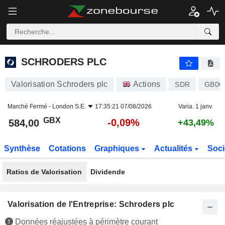
SCHRODERS PLC
584,00
p
-0,09%
SCHRODERS PLC
Valorisation Schroders plc
Actions
SDR
GB00
Marché Fermé -
London S.E.
17:35:21 07/08/2026
Varia. 1 janv.
GBX
-0,09%
584,00
+43,49%
Synthèse
Cotations
Graphiques
Actualités
Soci
Ratios de Valorisation
Dividende
Valorisation de l'Entreprise: Schroders plc
Données réajustées à périmètre courant