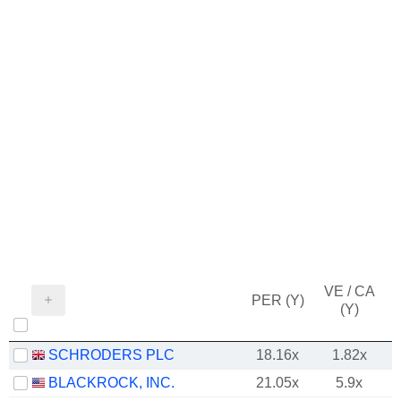
VE / CA
PER (Y)
(Y)
SCHRODERS PLC
18.16x
1.82x
BLACKROCK, INC.
21.05x
5.9x