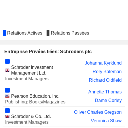
ANTOFAGASTA PLC
Heather Lawrence
ACKERMANS & VAN
Luc Jacques Bertrand
HAAREN NV
ICG PLC
Andrew Sykes
Relations Actives
Relations Passées
WORKSPACE GROUP PLC
Duncan Owen
MORGAN SINDALL GROUP PLC
Entreprise Privées liées: Schroders plc
Peter Harrison
SENIOR PLC
Ian King
Johanna Kyrklund
Schroder Investment
COMPAGNIE
Rory Bateman
Luc Jacques Bertrand
Management Ltd.
D'ENTREPRISES CFE SA
Investment Managers
Richard Oldfield
TUAN SING HOLDINGS LIMITED
Say Mui Foo
Annette Thomas
SIPEF
Pearson Education, Inc.
Luc Jacques Bertrand
Dame Corley
Publishing: Books/Magazines
HYORC
James Anthony McNaught-Davis
CORPORATION
Oliver Charles Gregson
Schroder & Co. Ltd.
BIOVENTIX PLC
Chris Yates
Veronica Shaw
Investment Managers