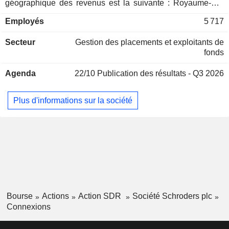
géographique des revenus est la suivante : Royaume-Uni
(41,9%), Europe continentale et Moyen Orient (28,9%), Asie-
Employés
5 717
Pacifique (18,5%) et Amériques (10,7%).
Secteur
Gestion des placements et exploitants de
fonds
Agenda
22/10
Publication des résultats - Q3 2026
Plus d'informations sur la société
Bourse
Actions
Action SDR
Société Schroders plc
Connexions