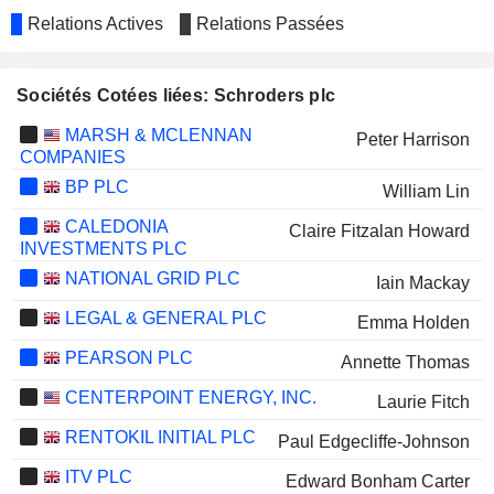
Relations Actives
Relations Passées
Sociétés Cotées liées: Schroders plc
MARSH & MCLENNAN
Peter Harrison
COMPANIES
BP PLC
William Lin
CALEDONIA
Claire Fitzalan Howard
INVESTMENTS PLC
NATIONAL GRID PLC
Iain Mackay
LEGAL & GENERAL PLC
Emma Holden
PEARSON PLC
Annette Thomas
CENTERPOINT ENERGY, INC.
Laurie Fitch
RENTOKIL INITIAL PLC
Paul Edgecliffe-Johnson
ITV PLC
Edward Bonham Carter