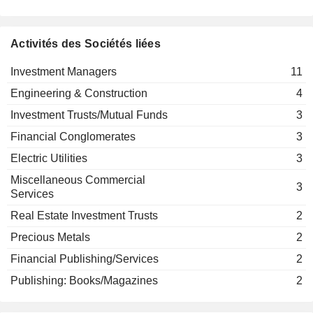
Graham Staples
MAN GROUP PLC
Emma Holden
Schroder Corporate Services Ltd.
Wayne Mepham
Miscellaneous Commercial Services
Activités des Sociétés liées
Laurie Fitch
Claire Fitzalan Howard
MONT ROYAL RESOURCES
Ronald Beevor
Investment Managers
11
Schroder Charity
LIMITED
Leonie Kira Emma Schroder Fane
Trust
Engineering & Construction
4
M&G PLC
Massimo Tosato
Investment
Leonie Schroder
Investment Trusts/Mutual Funds
3
Trusts/Mutual Funds
O-I GLASS, INC.
Iain Mackay
Financial Conglomerates
3
FELIX GOLD LIMITED
Ronald Beevor
Electric Utilities
3
ALTI GLOBAL, INC.
Nancy Curtin
Miscellaneous Commercial
3
Services
Real Estate Investment Trusts
2
Precious Metals
2
Financial Publishing/Services
2
Publishing: Books/Magazines
2