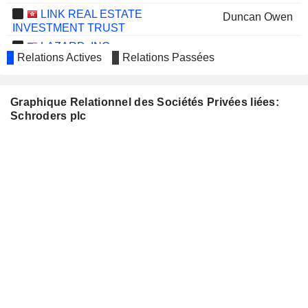
LINK REAL ESTATE
Duncan Owen
INVESTMENT TRUST
LAZARD, INC.
Peter Harrison
Relations Actives
Relations Passées
NATIVO RESOURCES PLC
Andrew Donovan
ABERDEEN GROUP PLC
Jonathan Asquith
Graphique Relationnel des Sociétés Privées liées:
Schroders plc
POLAR CAPITAL HOLDINGS PLC
Andrew Ross
GENEDRIVE PLC
Chris Yates
GAM HOLDING AG
David Kemp
LYONDELLBASELL
Robin Buchanan
INDUSTRIES N.V.
JUPITER FUND
Wayne Mepham
MANAGEMENT PLC
RECKITT BENCKISER
Deborah Waterhouse
GROUP PLC
LONDON STOCK EXCHANGE
Dame Corley
GROUP PLC