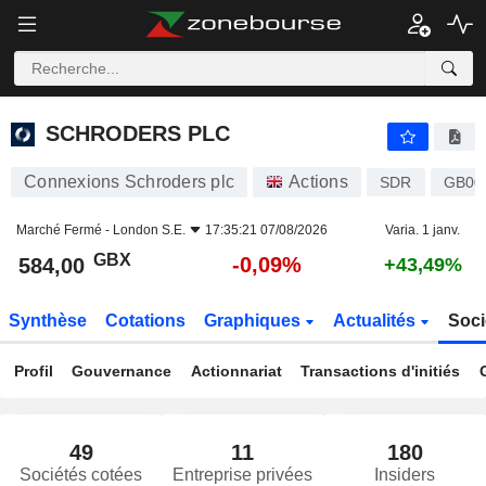
SCHRODERS PLC
584,00
p
-0,09%
SCHRODERS PLC
Connexions Schroders plc
Actions
SDR
GB00
Marché Fermé -
London S.E.
17:35:21 07/08/2026
Varia. 1 janv.
GBX
-0,09%
584,00
+43,49%
Synthèse
Cotations
Graphiques
Actualités
Soci
Profil
Gouvernance
Actionnariat
Transactions d'initiés
49
11
180
Sociétés cotées
Entreprise privées
Insiders