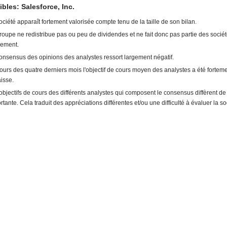
ibles: Salesforce, Inc.
ociété apparaît fortement valorisée compte tenu de la taille de son bilan.
roupe ne redistribue pas ou peu de dividendes et ne fait donc pas partie des socié
ement.
onsensus des opinions des analystes ressort largement négatif.
ours des quatre derniers mois l'objectif de cours moyen des analystes a été forteme
aisse.
objectifs de cours des différents analystes qui composent le consensus diffèrent d
rtante. Cela traduit des appréciations différentes et/ou une difficulté à évaluer la so