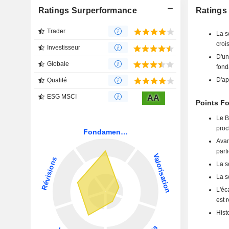
Ratings Surperformance
Ratings 
Trader
La s
crois
Investisseur
D'un
Globale
fond
D'ap
Qualité
ESG MSCI
AA
Points Fo
Le B
proc
Avan
part
La s
La s
L'éc
est 
Hist