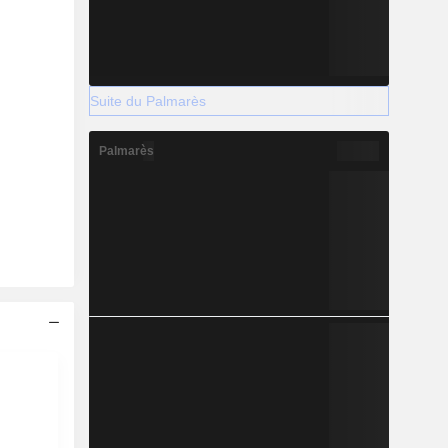
Suite du Palmarès
Palmarès