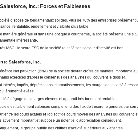
Salesforce, Inc.: Forces et Faiblesses
ociété dispose de fondamentaux solides. Plus de 70% des entreprises présentent 
sance, rentabilité, endettement et visibilité plus faible.
e manière générale et dans une optique à court terme, la société présente une situ
amentale intéressante.
rès MSCI, le score ESG de la société relatif à son secteur d'activité est bon.
rts: Salesforce, Inc.
énéfice Net par Action (BNA) de la société devrait croître de manière importante a
hains exercices d'après le consensus des analystes qui couvrent le dossier.
t intérêts, impôts, dépréciations et amortissements, les marges de la société ressor
iculièrement élevées.
ociété dégage des marges élevées et apparaît très fortement rentable.
ociété est faiblement valorisée compte tenu des flux de trésorerie générés par son a
art entre les cours actuels et l'objectif de cours moyen des analystes qui couvrent le
relativement important et suppose un potentiel d'appréciation conséquent.
oriquement, le groupe publie des chiffres d'activité supérieurs aux attentes.