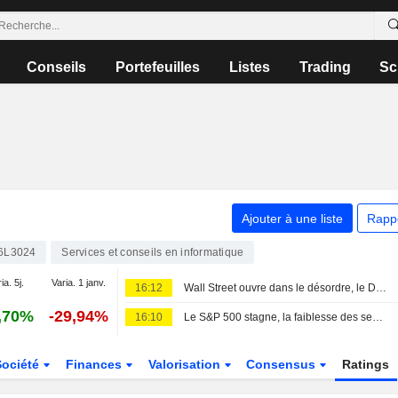
Conseils
Portefeuilles
Listes
Trading
Sc
Ajouter à une liste
Rapp
6L3024
Services et conseils en informatique
ia. 5j.
Varia. 1 janv.
16:12
Wall Street ouvre dans le désordre, le Dow Jones proche de son record
,70%
-29,94%
16:10
Le S&P 500 stagne, la faiblesse des semi-conducteurs et des logiciels compensant les gains généralisés
Société
Finances
Valorisation
Consensus
Ratings