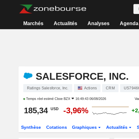
Marchés
Actualités
Analyses
Agenda
SALESFORCE, INC.
Ratings Salesforce, Inc.
Actions
CRM
US7946
Temps réel estimé
Cboe BZX
16:49:43 06/08/2026
Var
185,34
-3,96%
USD
+2
Synthèse
Cotations
Graphiques
Actualités