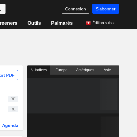
Connexion
S'abonner
reeners
Outils
Palmarès
Édition suisse
Indices
Europe
Amériques
Asie
ort PDF
RE
RE
Agenda
Secteur
Dérivés
Fonds et ETFs