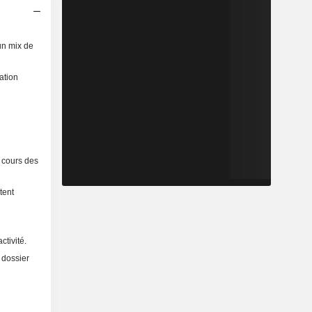
un mix de
ation
u cours des
tent
ctivité.
 dossier