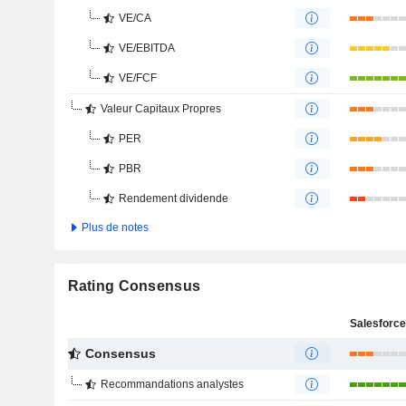
VE/CA
VE/EBITDA
VE/FCF
Valeur Capitaux Propres
PER
PBR
Rendement dividende
Plus de notes
Rating Consensus
Salesforce,
Consensus
Recommandations analystes