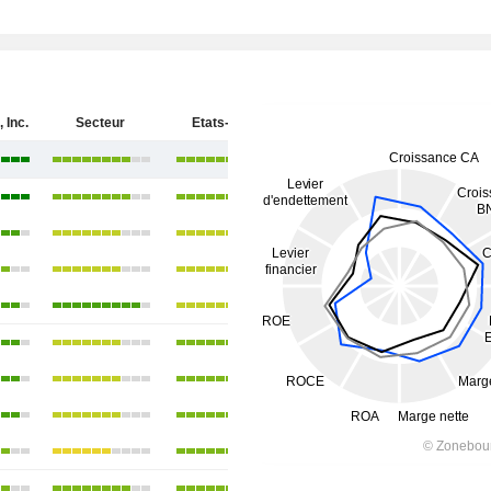
 Inc.
Secteur
Etats-Unis