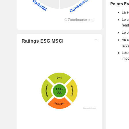
Points Fa
La s
Le g
rend
Le c
Au c
Ratings ESG MSCI
la b
Les 
impo