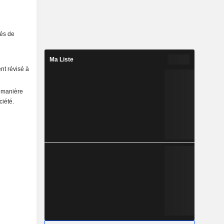
tés de
Ma Liste
nt révisé à
e manière
ciété.