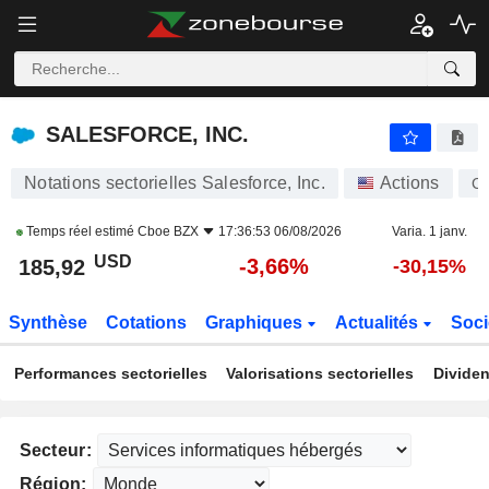
SALESFORCE, INC.
185,92
$
-3,66%
SALESFORCE, INC.
Notations sectorielles Salesforce, Inc.
Actions
C
Temps réel estimé
Cboe BZX
17:36:53 06/08/2026
Varia. 1 janv.
USD
-3,66%
185,92
-30,15%
Synthèse
Cotations
Graphiques
Actualités
Soci
Performances sectorielles
Valorisations sectorielles
Dividen
Secteur:
Région: