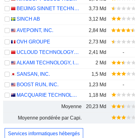
BEIJING SINNET TECHNOLOGY CO.,LTD
3,73 Md
SINCH AB
3,12 Md
AVEPOINT, INC.
2,84 Md
OVH GROUPE
2,73 Md
UCLOUD TECHNOLOGY CO., LTD.
2,41 Md
-
ALKAMI TECHNOLOGY, INC.
2 Md
SANSAN, INC.
1,5 Md
BOOST RUN, INC.
1,23 Md
-
MACQUARIE TECHNOLOGY GROUP LIMITED
1,18 Md
Moyenne
20,23 Md
Moyenne pondérée par Capi.
Services informatiques hébergés