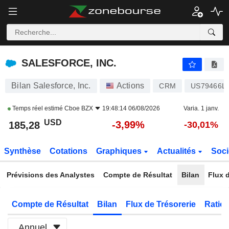
SALESFORCE, INC.
185,28
$
-3,99%
SALESFORCE, INC.
Bilan Salesforce, Inc.
Actions
CRM
US79466L
Temps réel estimé
Cboe BZX
19:48:14 06/08/2026
Varia. 1 janv.
USD
-3,99%
185,28
-30,01%
Synthèse
Cotations
Graphiques
Actualités
Soci
Prévisions des Analystes
Compte de Résultat
Bilan
Flux d
Compte de Résultat
Bilan
Flux de Trésorerie
Ratios
Annuel