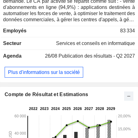
demande. Le CA par activité se répartit comme suit : - vente
d'abonnements en ligne (94,9%) : applications destinées à
automatiser les forces de vente, à optimiser le traitement des
données commerciales, à gérer les centres d'appels, à gérer
les relations avec les partenaires, etc. ; - prestations de
Employés
83 334
services professionnels (5,1%) : prestations de conseil,
d'implémentation et de formation. La répartition
Secteur
Services et conseils en informatique
géographique du CA est la suivante : Amériques (65,5%),
Europe (24,1%) et Asie-Pacifique (10,4%).
Agenda
26/08
Publication des résultats - Q2 2027
Plus d'informations sur la société
Compte de Résultat et Estimations