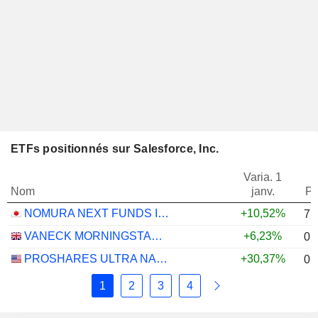
ETFs positionnés sur Salesforce, Inc.
Varia. 1
Nom
janv.
Po
NOMURA NEXT FUNDS INTERNATIONAL EQUITY MSCI-KOKUSAI (YEN-HEDGED) ETF - JPY
+10,52%
7,
VANECK MORNINGSTAR US ESG WIDE MOAT UCITS ETF - USD
+6,23%
0,
PROSHARES ULTRA NASDAQ CLOUD COMPUTING - USD
+30,37%
0,
1
2
3
4