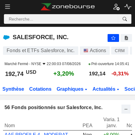
SALESFORCE, INC.
192,74
$
+3,20%
SALESFORCE, INC.
Fonds et ETFs Salesforce, Inc.
Actions
CRM
Marché Fermé -
NYSE
22:00:03 07/08/2026
Pré-ouverture
14:05:41
USD
+3,20%
192,74
192,14
-0,31%
Synthèse
Cotations
Graphiques
Actualités
Soci
56
Fonds positionnés sur Salesforce, Inc.
Varia. 1
Nom
PEA
janv.
Not
AAF PROFILE 4 - MODERATELY AGRSV R E ...
Non
+8,00%