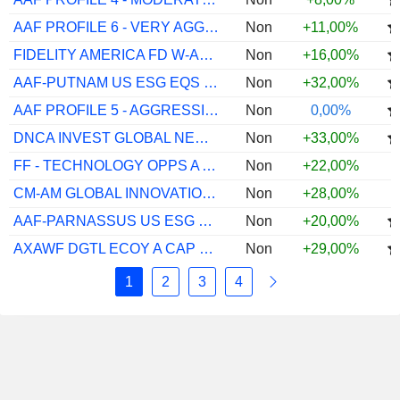
AAF PROFILE 6 - VERY AGGRESSIVE R EURCAP
Non
+11,00%
FIDELITY AMERICA FD W-ACC
Non
+16,00%
AAF-PUTNAM US ESG EQS IEUR
Non
+32,00%
AAF PROFILE 5 - AGGRESSIVE A2 EUR CAP
Non
0,00%
DNCA INVEST GLOBAL NEW WORLD SI EUR
Non
+33,00%
FF - TECHNOLOGY OPPS A ACC EUR
Non
+22,00%
CM-AM GLOBAL INNOVATION RC
Non
+28,00%
AAF-PARNASSUS US ESG EQS I$
Non
+20,00%
AXAWF DGTL ECOY A CAP EURHDG
Non
+29,00%
1
2
3
4