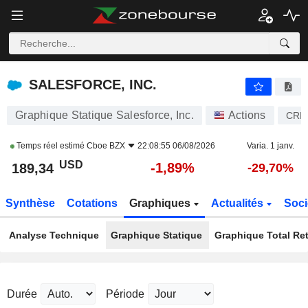
SALESFORCE, INC.
188,64
$
-2,25%
SALESFORCE, INC.
Graphique Statique Salesforce, Inc.
Actions
CR
Temps réel estimé
Cboe BZX
22:08:55 06/08/2026
Varia. 1 janv.
USD
-1,89%
189,34
-29,70%
Synthèse
Cotations
Graphiques
Actualités
Soci
Analyse Technique
Graphique Statique
Graphique Total Re
Durée
Période