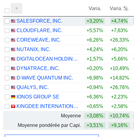
Varia.
Varia. 5j.
SALESFORCE, INC.
+3,20%
+4,74%
CLOUDFLARE, INC.
+5,57%
+7,63%
+
COREWEAVE, INC.
+6,26%
+26,33%
NUTANIX, INC.
+4,24%
+6,20%
DIGITALOCEAN HOLDINGS, INC.
+1,57%
+5,66%
+
DYNATRACE, INC.
+0,20%
+10,49%
D-WAVE QUANTUM INC.
+6,98%
+14,82%
+
QUALYS, INC.
+0,94%
+26,76%
+
IONOS GROUP SE
+6,36%
+2,23%
KINGDEE INTERNATIONAL SOFTWARE GROUP COMPANY LIMITED
+0,65%
+2,58%
Moyenne
+3,08%
+10,74%
+
Moyenne pondérée par Capi.
+3,51%
+9,16%
+