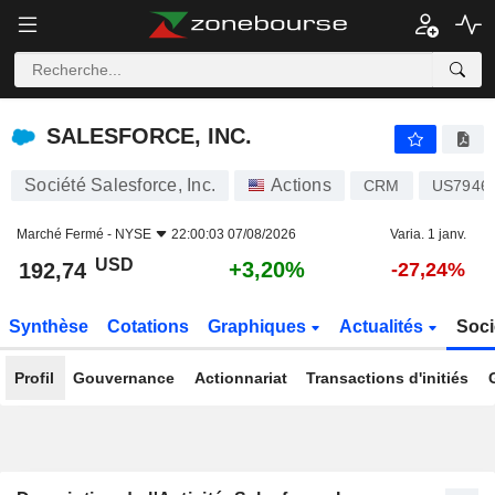
SALESFORCE, INC.
192,74
$
+3,20%
SALESFORCE, INC.
Société Salesforce, Inc.
Actions
CRM
US7946
Marché Fermé -
NYSE
22:00:03 07/08/2026
Varia. 1 janv.
USD
+3,20%
192,74
-27,24%
Synthèse
Cotations
Graphiques
Actualités
Soci
Profil
Gouvernance
Actionnariat
Transactions d'initiés