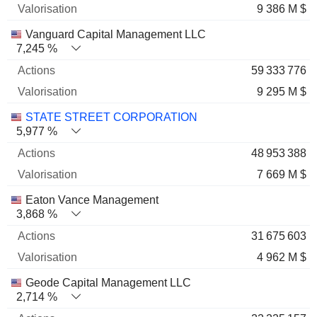
9 386 M $
Vanguard Capital Management LLC
7,245 %
59 333 776
9 295 M $
STATE STREET CORPORATION
5,977 %
48 953 388
7 669 M $
Eaton Vance Management
3,868 %
31 675 603
4 962 M $
Geode Capital Management LLC
2,714 %