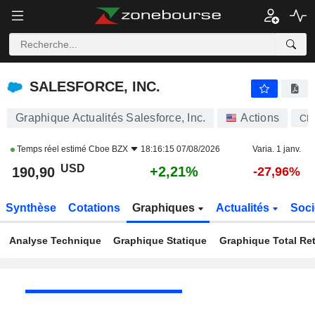
SALESFORCE, INC.
190,90
$
+2,21%
SALESFORCE, INC.
Graphique Actualités Salesforce, Inc.
Actions
CR
Temps réel estimé
Cboe BZX
18:16:15 07/08/2026
Varia. 1 janv.
USD
+2,21%
190,90
-27,96%
Synthèse
Cotations
Graphiques
Actualités
Soci
Analyse Technique
Graphique Statique
Graphique Total Re