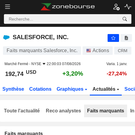
SALESFORCE, INC.
192,74
$
+3,20%
SALESFORCE, INC.
Faits marquants Salesforce, Inc.
Actions
CRM
Marché Fermé -
NYSE
22:00:03 07/08/2026
Varia. 1 janv.
USD
+3,20%
192,74
-27,24%
Synthèse
Cotations
Graphiques
Actualités
Soci
Toute l'actualité
Reco analystes
Faits marquants
In
Faits marquants