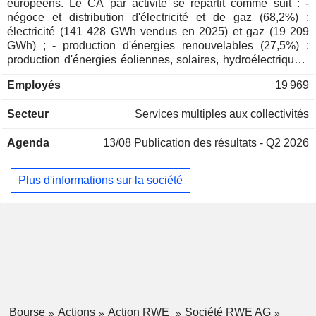
européens. Le CA par activité se répartit comme suit : -
Australie
0,01%
négoce et distribution d'électricité et de gaz (68,2%) :
Hongrie
0,01%
électricité (141 428 GWh vendus en 2025) et gaz (19 209
GWh) ; - production d'énergies renouvelables (27,5%) :
Chine
0,01%
production d'énergies éoliennes, solaires, hydroélectriques,
et d'énergies issues de la biomasse (122 342 GWh produits
Hong Kong
0,01%
Employés
19 969
en 2025). Le groupe développe également des activités de
Malaisie
0,01%
stockage d'énergie dans des systèmes de stockage par
Secteur
Services multiples aux collectivités
batterie et des centrales de pompage-turbinage, ainsi que
Taïwan
0,01%
de production d'hydrogène ; - autres (4,3%). La répartition
Agenda
13/08
Publication des résultats - Q2 2026
géographique du CA est la suivante : Allemagne (34%),
Royaume-Uni (26,7%), Europe (25,7%), Amérique du Nord
(11,7%) et autres (1,9%).
Plus d'informations sur la société
Bourse
Actions
Action RWE
Société RWE AG