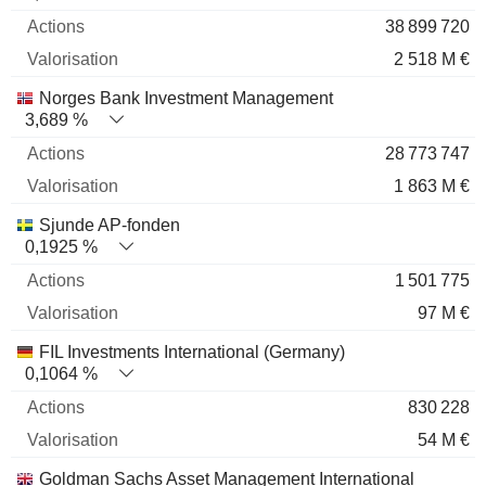
38 899 720
2 518 M €
Norges Bank Investment Management
3,689 %
28 773 747
1 863 M €
Sjunde AP-fonden
0,1925 %
1 501 775
97 M €
FIL Investments International (Germany)
0,1064 %
830 228
54 M €
Goldman Sachs Asset Management International