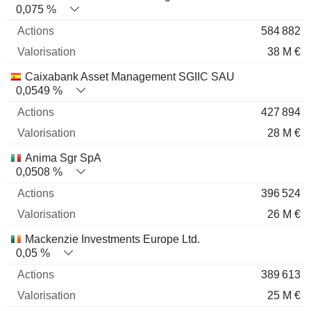
0,075 %
584 882
38 M €
Caixabank Asset Management SGIIC SAU
0,0549 %
427 894
28 M €
Anima Sgr SpA
0,0508 %
396 524
26 M €
Mackenzie Investments Europe Ltd.
0,05 %
389 613
25 M €