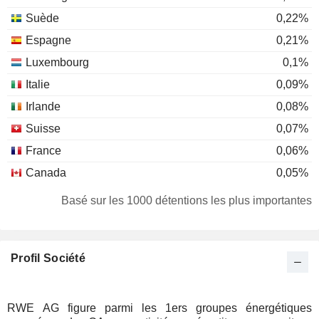
Suède
0,22%
Espagne
0,21%
Luxembourg
0,1%
Italie
0,09%
Irlande
0,08%
Suisse
0,07%
France
0,06%
Canada
0,05%
Japon
0,03%
Basé sur les 1000 détentions les plus importantes
Autriche
0,03%
République Tchèque
0,02%
Profil Société
Chypre
0,02%
Danemark
0,02%
Portugal
0,02%
RWE AG figure parmi les 1ers groupes énergétiques