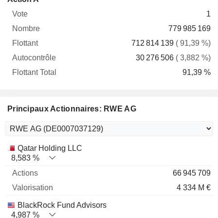
Vote
Nombre
Flottant
Autocontrôle
Total
1
779 985 169
712 814 139
( 91,39 %)
30 276 506
( 3,882 %)
91,39 %
Principaux Actionnaires: RWE AG
Nom
Actions
%
Valorisation
Qatar Holding LLC
8,583 %
66 945 709
4 334 M €
BlackRock Fund Advisors
4,987 %