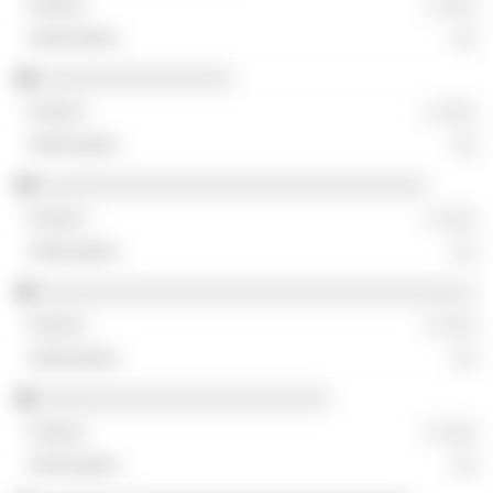
░ ░░░
░░
░░░░░░░░░░░░░░░░
░ ░░░
░░
░░░░░░░░░░░░░░░░░░░░░░░░░░░░░░░░
░ ░░░
░░
░░░░░░░░░░░░░░░░░░░░░░░░░░░░░░░░░░░░
░ ░░░
░░
░░░░░░░░░░░░░░░░░░░░░░░░
░ ░░░
░░