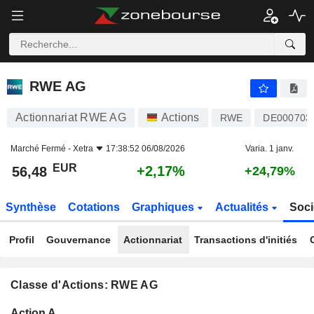
RWE AG
56,48
€
+2,17%
RWE AG
Actionnariat RWE AG
Actions
RWE
DE000703
Marché Fermé -
Xetra
17:38:52 06/08/2026
Varia. 1 janv.
EUR
+2,17%
56,48
+24,79%
Synthèse
Cotations
Graphiques
Actualités
Soci
Profil
Gouvernance
Actionnariat
Transactions d'initiés
Classe d'Actions: RWE AG
Flottant
Action A