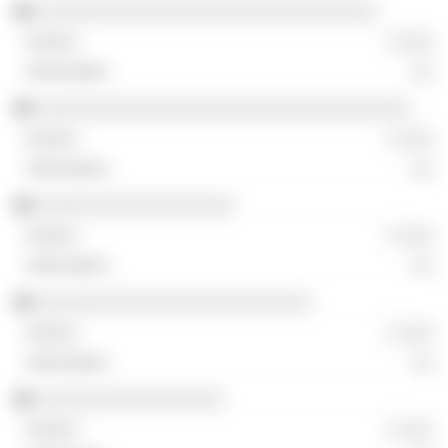
░░░░░░░░░░░░░░░░░░░░░░░░░░░░░░░
░ ░░░
░░
░░░░░░░░░░░░░░░░░░░░░░░░░░░░░░░░░░
░ ░░░
░░
░░░░░░░░░░░░░░░░░░
░ ░░░
░░
░░░░░░░░░░░░░░░░░░░░░░░░░
░ ░░░
░░
░░░░░░░░░░░░░░░░░
░ ░░░