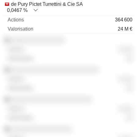
de Pury Pictet Turrettini & Cie SA
0,0467 %
364 600
24 M €
░░░░░░░░░░░░░░░░
░ ░░░
░░
░░░░░░░░░░░░░░░░░░░░░░░░░░
░ ░░░
░░
░░░░░░░░░░░░░░░░░░░░░░░░
░ ░░░
░░
░░░░░░░░░░░░░░░░░░