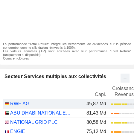
La performance "Total Return" intègre les versements de dividendes sur la période
concernée, comme s'ils étaient réinvestis à 100%.
Les valeurs annotées (TR) sont affichées avec leur performance "Total Return"
(uniquement si disponible)
Cours en clôtures
Secteur Services multiples aux collectivités
Croissanc
Capi.
Revenus
RWE AG
45,87 Md
ABU DHABI NATIONAL ENERGY COMPANY
81,43 Md
NATIONAL GRID PLC
80,58 Md
ENGIE
75,12 Md