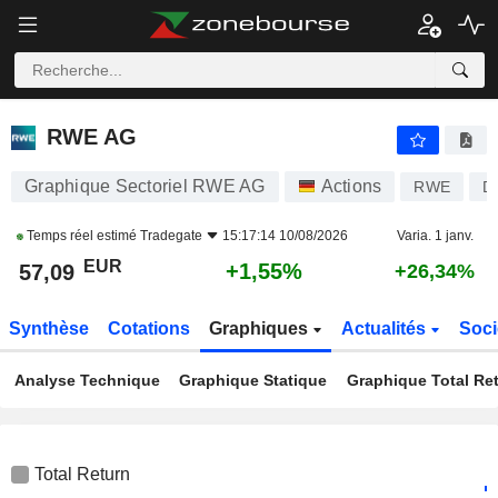
RWE AG
57,09
€
+1,55%
RWE AG
Graphique Sectoriel RWE AG
Actions
RWE
D
Temps réel estimé
Tradegate
15:17:14 10/08/2026
Varia. 1 janv.
EUR
+1,55%
57,09
+26,34%
Synthèse
Cotations
Graphiques
Actualités
Soci
Analyse Technique
Graphique Statique
Graphique Total Re
Total Return