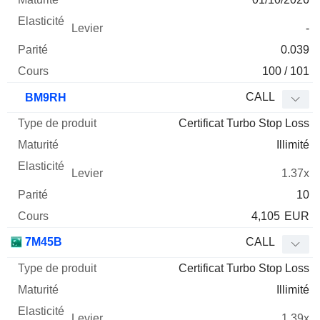
-
0.039
100 / 101
CALL
BM9RH
Certificat Turbo Stop Loss
Illimité
1.37x
10
4,105
EUR
7M45B
CALL
Certificat Turbo Stop Loss
Illimité
1.39x