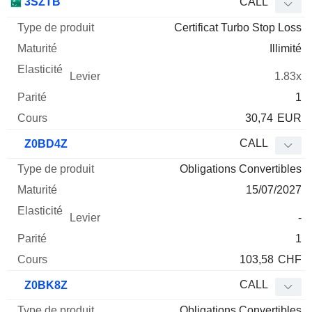
3SZTB
CALL
Certificat Turbo Stop Loss
Illimité
1.83x
1
30,74
EUR
CALL
Z0BD4Z
Obligations Convertibles
15/07/2027
-
1
103,58
CHF
CALL
Z0BK8Z
Obligations Convertibles