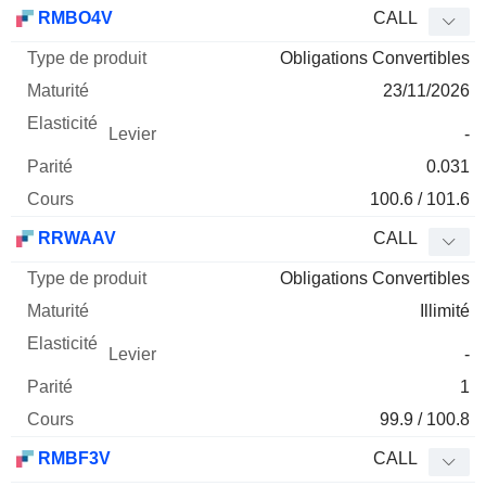
Type
RMBO4V
CALL
de
Obligations Convertibles
Mnemo
Type
produit
Maturité
Elasticité
Levier
Parité
Co
23/11/2026
-
0.031
100.6 / 101.6
RRWAAV
CALL
Obligations Convertibles
Illimité
-
1
99.9 / 100.8
RMBF3V
CALL