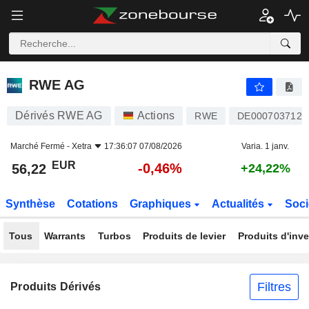
RWE AG
56,22
€
-0,46%
RWE AG
Dérivés RWE AG
Actions
RWE
DE0007037129
Marché Fermé -
Xetra
17:36:07 07/08/2026
Varia. 1 janv.
EUR
-0,46%
56,22
+24,22%
Synthèse
Cotations
Graphiques
Actualités
Soci
Tous
Warrants
Turbos
Produits de levier
Produits d'inv
Filtres
Produits Dérivés