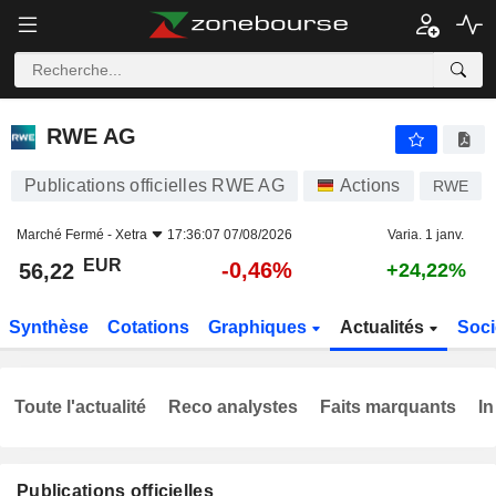
RWE AG
56,22
€
-0,46%
RWE AG
Publications officielles RWE AG
Actions
RWE
Marché Fermé -
Xetra
17:36:07 07/08/2026
Varia. 1 janv.
EUR
-0,46%
56,22
+24,22%
Synthèse
Cotations
Graphiques
Actualités
Soci
Toute l'actualité
Reco analystes
Faits marquants
In
Publications officielles