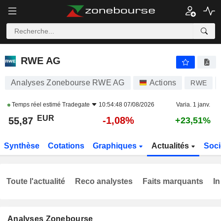
RWE AG
55,87
€
-1,08%
RWE AG
Analyses Zonebourse RWE AG
Actions
RWE
Temps réel estimé
Tradegate
10:54:48 07/08/2026
Varia. 1 janv.
EUR
-1,08%
55,87
+23,51%
Synthèse
Cotations
Graphiques
Actualités
Soci
Toute l'actualité
Reco analystes
Faits marquants
In
Analyses Zonebourse