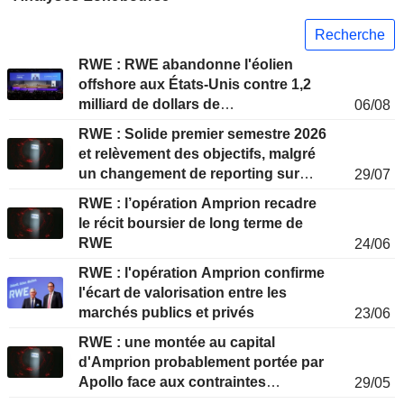
Recherche
RWE : RWE abandonne l'éolien
offshore aux États-Unis contre 1,2
milliard de dollars de
06/08
l'administration américaine
RWE : Solide premier semestre 2026
et relèvement des objectifs, malgré
un changement de reporting sur
29/07
Amprion à surveiller
RWE : l’opération Amprion recadre
le récit boursier de long terme de
RWE
24/06
RWE : l'opération Amprion confirme
l'écart de valorisation entre les
marchés publics et privés
23/06
RWE : une montée au capital
d'Amprion probablement portée par
Apollo face aux contraintes
29/05
stratégiques de l'allemand