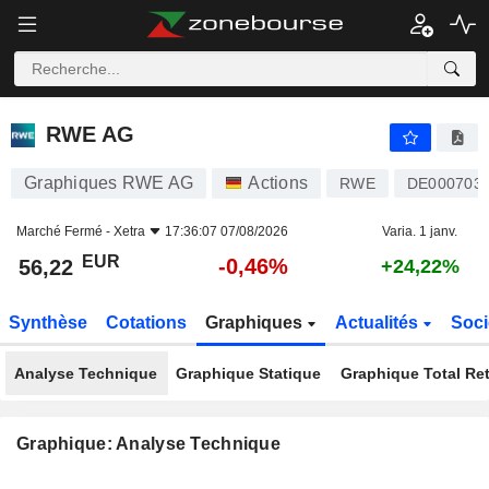
RWE AG
56,22
€
-0,46%
RWE AG
Graphiques RWE AG
Actions
RWE
DE000703
Marché Fermé -
Xetra
17:36:07 07/08/2026
Varia. 1 janv.
EUR
-0,46%
56,22
+24,22%
Synthèse
Cotations
Graphiques
Actualités
Soci
Analyse Technique
Graphique Statique
Graphique Total Re
Graphique: Analyse Technique