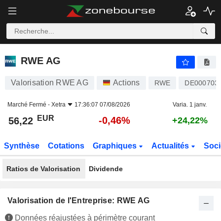
RWE AG
56,22
€
-0,46%
RWE AG
Valorisation RWE AG
Actions
RWE
DE000703
Marché Fermé -
Xetra
17:36:07 07/08/2026
Varia. 1 janv.
EUR
-0,46%
56,22
+24,22%
Synthèse
Cotations
Graphiques
Actualités
Soci
Ratios de Valorisation
Dividende
Valorisation de l'Entreprise: RWE AG
Données réajustées à périmètre courant