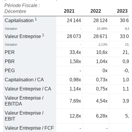
Période Fiscale :
2021
2022
2023
Décembre
1
Capitalisation
24 144
28 124
30 61
Variation
-
16,48%
8,8
1
Valeur Entreprise
28 073
28 671
33 00
Variation
-
2,13%
15,
PER
33,4x
10,6x
21,1
PBR
1,58x
1,04x
0,97
PEG
-
0x
-0,4
Capitalisation / CA
0,98x
0,73x
1,07
Valeur Entreprise / CA
1,14x
0,75x
1,16
Valeur Entreprise /
7,69x
4,54x
3,94
EBITDA
Valeur Entreprise /
12,8x
6,28x
5,2
EBIT
Valeur Entreprise / FCF
-
-