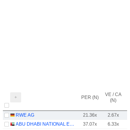
VE / CA
PER (N)
(N)
RWE AG
21.36x
2.67x
ABU DHABI NATIONAL ENERGY COMPANY
37.07x
6.33x