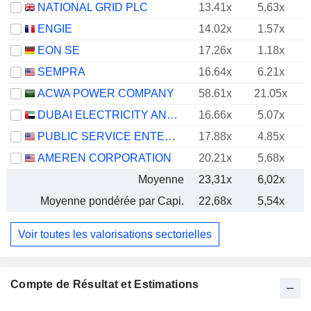
NATIONAL GRID PLC
13.41x
5.63x
ENGIE
14.02x
1.57x
EON SE
17.26x
1.18x
SEMPRA
16.64x
6.21x
ACWA POWER COMPANY
58.61x
21.05x
DUBAI ELECTRICITY AND WATER AUTHORITY
16.66x
5.07x
PUBLIC SERVICE ENTERPRISE GROUP, INC.
17.88x
4.85x
AMEREN CORPORATION
20.21x
5.68x
Moyenne
23,31x
6,02x
Moyenne pondérée par Capi.
22,68x
5,54x
Voir toutes les valorisations sectorielles
Compte de Résultat et Estimations