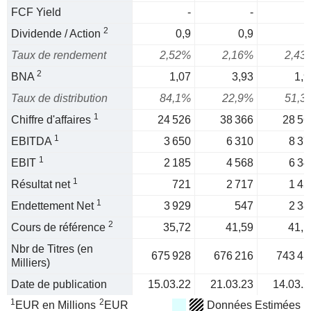
FCF Yield
-
-
2
Dividende / Action
0,9
0,9
Taux de rendement
2,52%
2,16%
2,43
2
BNA
1,07
3,93
1,9
Taux de distribution
84,1%
22,9%
51,3
1
Chiffre d'affaires
24 526
38 366
28 56
1
EBITDA
3 650
6 310
8 37
1
EBIT
2 185
4 568
6 34
1
Résultat net
721
2 717
1 45
1
Endettement Net
3 929
547
2 38
2
Cours de référence
35,72
41,59
41,1
Nbr de Titres (en
675 928
676 216
743 41
Milliers)
Date de publication
15.03.22
21.03.23
14.03.2
1
2
EUR en Millions
EUR
Données Estimées