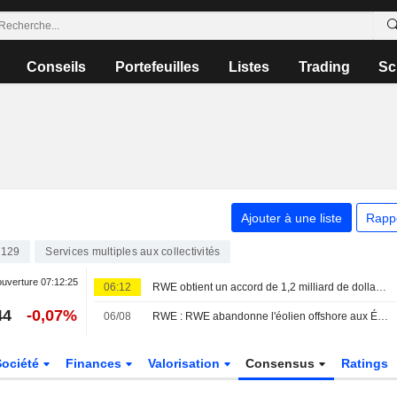
Conseils
Portefeuilles
Listes
Trading
Sc
Ajouter à une liste
Rapp
7129
Services multiples aux collectivités
ouverture
07:12:25
06:12
RWE obtient un accord de 1,2 milliard de dollars pour ses projets éoliens offshore aux États-Unis
44
-0,07%
06/08
RWE : RWE abandonne l'éolien offshore aux États-Unis contre 1,2 milliard de dollars de l'administration américaine
Société
Finances
Valorisation
Consensus
Ratings