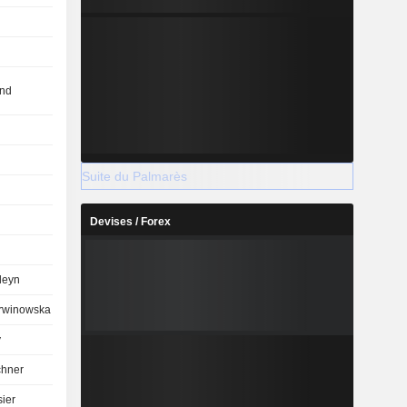
nd
Suite du Palmarès
Devises / Forex
leyn
rwinowska
y
chner
sier