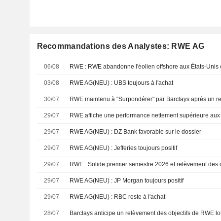
Recommandations des Analystes: RWE AG
06/08
03/08
RWE AG(NEU) : UBS toujours à l'achat
30/07
29/07
RWE affiche une performance nettement supérieure aux a
29/07
RWE AG(NEU) : DZ Bank favorable sur le dossier
29/07
RWE AG(NEU) : Jefferies toujours positif
29/07
29/07
RWE AG(NEU) : JP Morgan toujours positif
29/07
RWE AG(NEU) : RBC reste à l'achat
28/07