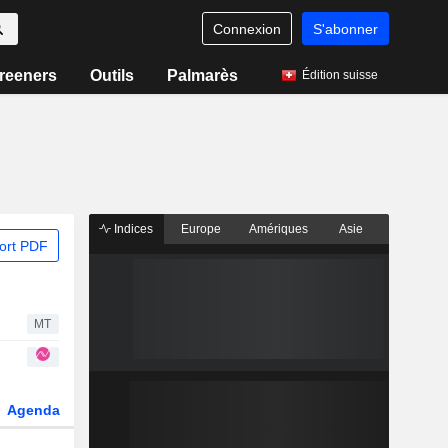
Connexion
S'abonner
reeners
Outils
Palmarès
Édition suisse
Indices
Europe
Amériques
Asie
ort PDF
MT
Agenda
Secteur
Dérivés
Fonds et ETFs