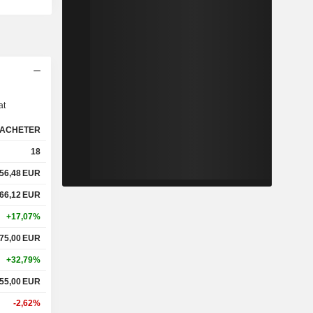
s
at
ACHETER
18
56,48
EUR
66,12
EUR
+17,07%
75,00
EUR
+32,79%
55,00
EUR
-2,62%