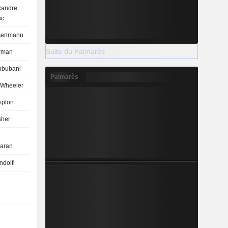
xandre
nc
senmann
Suite du Palmarès
rman
hbubani
Palmarès
 Wheeler
mpton
sher
aran
ndolfi