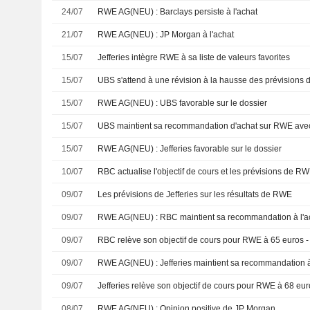
24/07
RWE AG(NEU) : Barclays persiste à l'achat
21/07
RWE AG(NEU) : JP Morgan à l'achat
15/07
Jefferies intègre RWE à sa liste de valeurs favorites
15/07
UBS s'attend à une révision à la hausse des prévisions
15/07
RWE AG(NEU) : UBS favorable sur le dossier
15/07
15/07
RWE AG(NEU) : Jefferies favorable sur le dossier
10/07
09/07
Les prévisions de Jefferies sur les résultats de RWE
09/07
RWE AG(NEU) : RBC maintient sa recommandation à l'a
09/07
RBC relève son objectif de cours pour RWE à 65 euros -
09/07
RWE AG(NEU) : Jefferies maintient sa recommandation à
09/07
Jefferies relève son objectif de cours pour RWE à 68 eur
08/07
RWE AG(NEU) : Opinion positive de JP Morgan