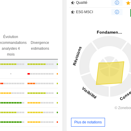
Qualité
ESG MSCI
Évolution
Divergence
ecommandations
Divergence
Ecart obj.
objectif
analystes 4
estimations
/ dr
analystes
mois
+19,61%
-
-9,64%
+14,08%
+16,63%
+9,48%
+23,8%
-27,97%
Plus de notations