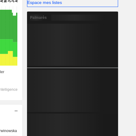
Espace mes listes
Palmarès
rwinowska