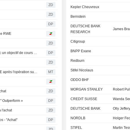
ZD
Kepler Cheuvreux
ZD
Bernstein
DP
DEUTSCHE BANK
James Bra
RESEARCH
 de RWE
Citigroup
ZD
BNPP Exane
UBS maintient sa recommandation d'achat sur RWE avec un objectif de cours de 66 euros
DP
Redburn
ZD
Stifel Nicolaus
RBC actualise l'objectif de cours et les prévisions de RWE après l'opération sur Amprion et l'augmentation de capital
MT
ODDO BHF
MORGAN STANLEY
Robert Pul
chat
ZD
CREDIT SUISSE
Wanda Se
 " Outperform »
DP
DEUTSCHE BANK
Olly Jeffer
 l'achat
ZD
NORDLB
Holger Fe
os - "Achat"
DP
STIFEL
Martin Tes
ZD