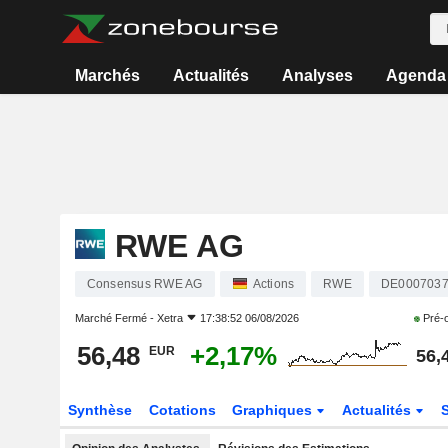
Marchés
Actualités
Analyses
Agenda
RWE AG
Consensus RWE AG
Actions
RWE
DE000703
Marché Fermé -
Xetra
17:38:52 06/08/2026
Pré-
56,48
+2,17%
EUR
56,
Synthèse
Cotations
Graphiques
Actualités