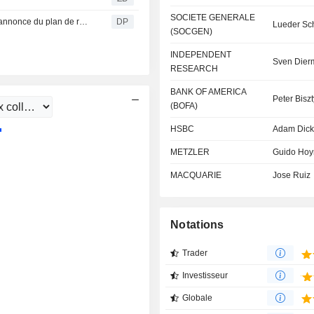
SOCIETE GENERALE
E.ON en tête du DAX : Goldman Sachs optimiste après l'annonce du plan de réformes
DP
Lueder Sc
(SOCGEN)
INDEPENDENT
Sven Dier
RESEARCH
BANK OF AMERICA
Peter Bisz
(BOFA)
HSBC
Adam Dick
METZLER
Guido Ho
MACQUARIE
Jose Ruiz
Notations
Trader
Investisseur
Globale