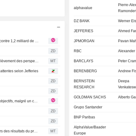
Pierre-Ale
alphavalue
Ramonde
DZ BANK
Werner Ei
JEFFERIES
Ahmed Fa
RWE : RWE abandonne l'éolien offshore aux États-Unis contre 1,2 milliard de dollars de l'administration américaine
JPMORGAN
Pavan Ma
ZD
RBC
Alexander
RWE maintenu à "Surpondérer" par Barclays après un relèvement des perspectives pour 2026 supérieur aux attentes
MT
BARCLAYS
Peter Cra
ttentes selon Jefferies
BERENBERG
Andrew Fi
ZD
BERNSTEIN
Deepa
RESEARCH
Venkatesw
ZD
GOLDMAN SACHS
Alberto Ga
RWE : Solide premier semestre 2026 et relèvement des objectifs, malgré un changement de reporting sur Amprion à surveiller
Grupo Santander
ZD
BNP Paribas
ZD
AlphaValue/Baader
Barclays anticipe un relèvement des objectifs de RWE lors des résultats du premier semestre ; l'avis " Surpondérer » est maintenu
MT
Europe