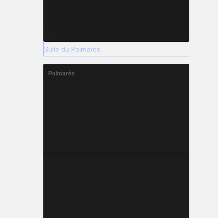
Suite du Palmarès
Palmarès