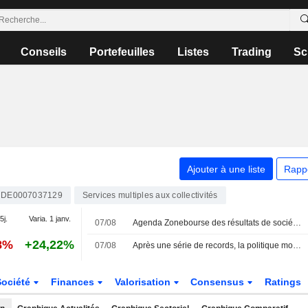
Conseils
Portefeuilles
Listes
Trading
Sc
Ajouter à une liste
Rapp
DE0007037129
Services multiples aux collectivités
5j.
Varia. 1 janv.
07/08
Agenda Zonebourse des résultats de sociétés : semaine du 10 au 14 août 2026
8%
+24,22%
07/08
Après une série de records, la politique monétaire revient au centre de l'attention
Société
Finances
Valorisation
Consensus
Ratings