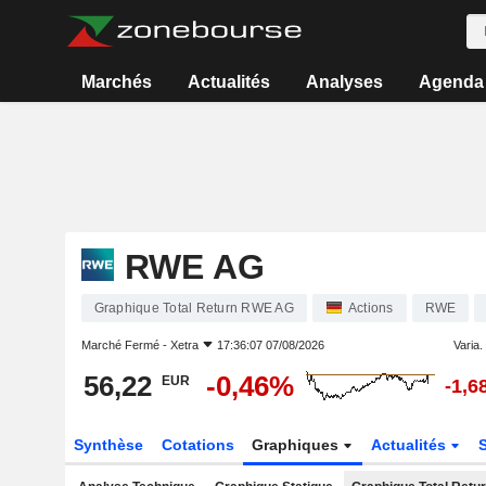
Marchés
Actualités
Analyses
Agenda
RWE AG
Graphique Total Return RWE AG
Actions
RWE
Marché Fermé -
Xetra
17:36:07 07/08/2026
Varia. 
56,22
-0,46%
EUR
-1,6
Synthèse
Cotations
Graphiques
Actualités