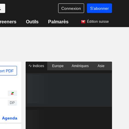
Connexion
S'abonner
reeners
Outils
Palmarès
Édition suisse
Indices
Europe
Amériques
Asie
ort PDF
DP
Agenda
Secteur
Dérivés
Fonds et ETFs