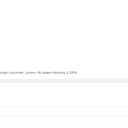
ériode concernée, comme s'ils étaient réinvestis à 100%.