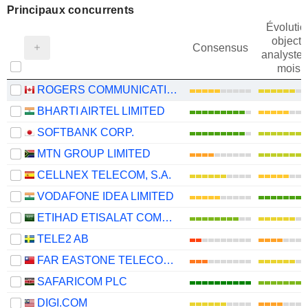
Principaux concurrents
Évolutio
objectif
Consensus
analystes
mois
ROGERS COMMUNICATIONS INC.
BHARTI AIRTEL LIMITED
SOFTBANK CORP.
MTN GROUP LIMITED
CELLNEX TELECOM, S.A.
VODAFONE IDEA LIMITED
ETIHAD ETISALAT COMPANY
TELE2 AB
FAR EASTONE TELECOMMUNICATIONS CO., LTD.
SAFARICOM PLC
DIGI.COM