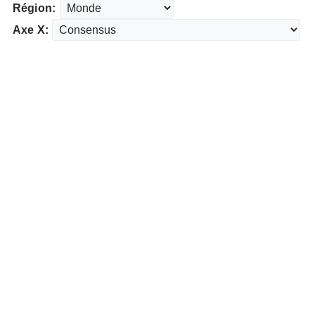
Région:
Axe X: