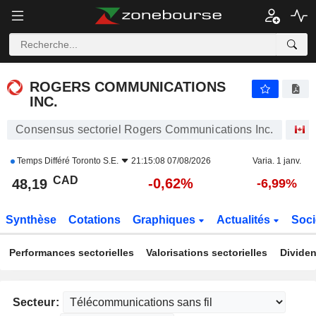
ROGERS COMMUNICATIONS INC.
48,19
$
-0,62%
ROGERS COMMUNICATIONS
INC.
Consensus sectoriel Rogers Communications Inc.
A
Temps Différé
Toronto S.E.
21:15:08 07/08/2026
Varia. 1 janv.
CAD
-0,62%
48,19
-6,99%
Synthèse
Cotations
Graphiques
Actualités
Soci
Performances sectorielles
Valorisations sectorielles
Dividen
Secteur: