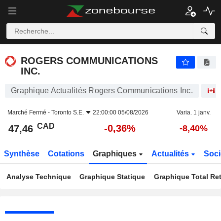
ROGERS COMMUNICATIONS INC.
47,46
$
-0,36%
ROGERS COMMUNICATIONS
INC.
Graphique Actualités Rogers Communications Inc.
Marché Fermé -
Toronto S.E.
22:00:00 05/08/2026
Varia. 1 janv.
CAD
-0,36%
47,46
-8,40%
Synthèse
Cotations
Graphiques
Actualités
Soci
Analyse Technique
Graphique Statique
Graphique Total Re