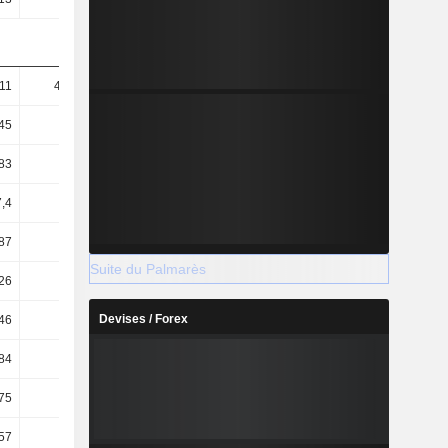
11
442,92
465,92
184,53
45
81,58
82,33
64,85
83
410,8
396,31
160,34
,4
75,66
70,03
56,35
87
84,93
85,43
73,02
Suite du Palmarès
26
2,35
2,36
2,43
Devises / Forex
46
4,51
4,53
4,74
84
2,39
2,6
2,88
75
5,38
5,04
4,56
57
5,28
4,91
4,41