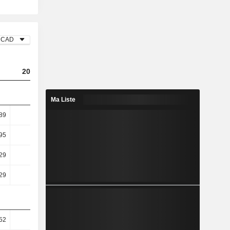
CAD
2023
2024
2025
Ma Liste
89
4,48
4,45
3,89
95
5,38
5,42
4,91
29
8,27
16,64
39,82
29
8,27
16,64
48,97
52
44,44
46,68
45,23