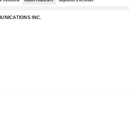
e Trésorerie
Ratios Financiers
Segments d'Activités
MUNICATIONS INC.