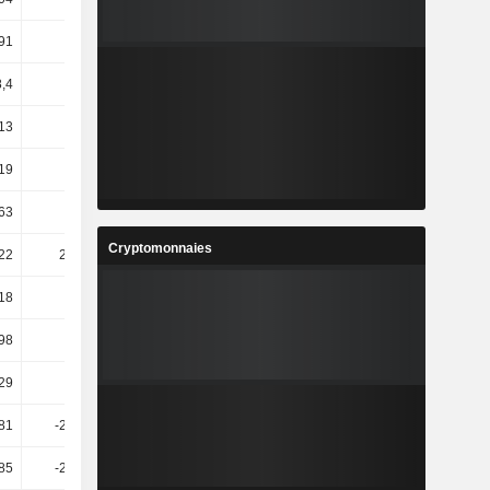
91
-51,2
98,2
297,58
8,4
20,12
9,5
10,75
,13
4,11
40,57
-14,2
19
56,23
3,04
4,93
63
24,48
3,07
26,05
Cryptomonnaies
22
283,46
-0
31,36
,18
3,45
-0,35
70,63
98
16,2
8,79
6,67
29
31,45
1,43
-5,78
81
-217,06
-84,85
200,73
85
-235,25
-77,29
122,44