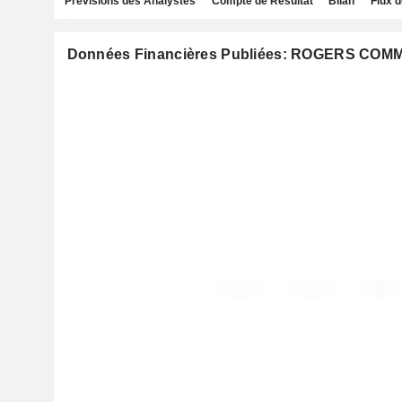
Prévisions des Analystes
Compte de Résultat
Bilan
Flux d
Données Financières Publiées: ROGERS COM