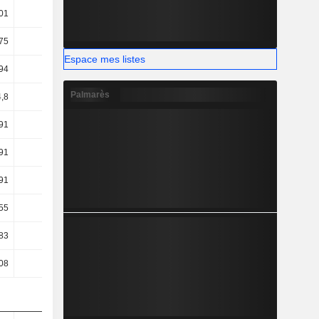
,01
-0,07
-0,02
-0,02
75
42,59
44,72
43,16
Espace mes listes
94
25,34
26,93
25,7
Palmarès
,8
23,17
24,3
23,13
91
4,4
8,42
31,81
91
4,4
8,42
31,75
91
4,4
8,42
31,75
55
6,64
8,23
8,62
,83
72,64
10,27
29,32
,08
78,81
16,71
35,28