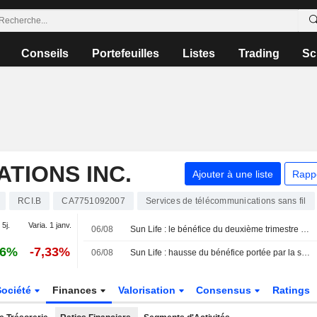
Conseils
Portefeuilles
Listes
Trading
Sc
TIONS INC.
Ajouter à une liste
Rapp
RCI.B
CA7751092007
Services de télécommunications sans fil
 5j.
Varia. 1 janv.
06/08
Sun Life : le bénéfice du deuxième trimestre bondit de 13 % sur un an, nomination d'un nouveau président du conseil d'administration
16%
-7,33%
06/08
Sun Life : hausse du bénéfice portée par la solidité de l'Asie et du marché canadien
Société
Finances
Valorisation
Consensus
Ratings