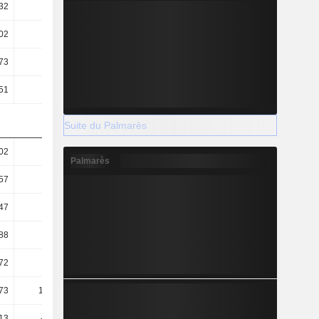
32
0,31
0,29
0,27
02
0,97
0,83
0,85
73
4,08
3,81
3,65
51
24
20,03
19,97
Suite du Palmarès
02
0,89
0,66
0,61
Palmarès
57
0,72
0,55
0,5
47
0,59
0,45
0,39
88
89,36
95,99
100,07
72
15,21
18,27
18,28
73
129,03
131,55
134,61
,13
-24,46
-17,28
-16,26