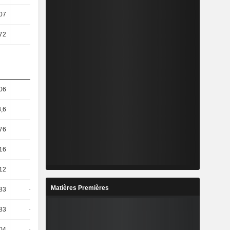
07
10,16
8,78
7,52
72
9,97
8,55
7,27
06
25,41
6,71
5,38
8,6
34,22
12,07
2,11
76
34,36
12,05
1,69
16
27,43
13,43
0,56
12
17,16
11,92
0,34
Matières Premières
83
-49,46
104,24
298,27
83
-49,46
104,24
297,58
04
-21,09
35,63
10,31