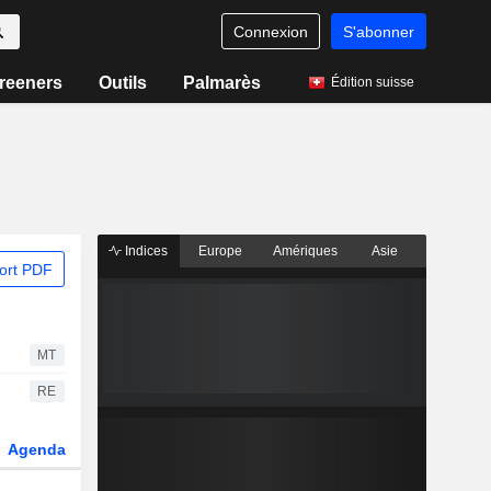
Connexion
S'abonner
reeners
Outils
Palmarès
Édition suisse
Indices
Europe
Amériques
Asie
ort PDF
MT
RE
Agenda
Secteur
Dérivés
Fonds et ETFs