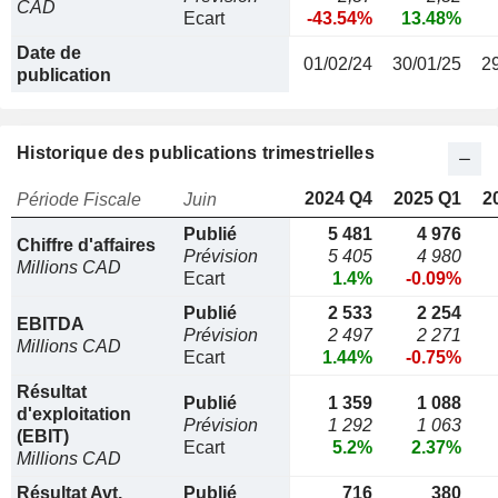
CAD
Ecart
-43.54%
13.48%
Date de
01/02/24
30/01/25
2
publication
Historique des publications trimestrielles
2024 Q4
2025 Q1
2
Période Fiscale
Juin
Publié
5 481
4 976
Chiffre d'affaires
Prévision
5 405
4 980
Millions CAD
Ecart
1.4%
-0.09%
Publié
2 533
2 254
EBITDA
Prévision
2 497
2 271
Millions CAD
Ecart
1.44%
-0.75%
Résultat
Publié
1 359
1 088
d'exploitation
Prévision
1 292
1 063
(EBIT)
Ecart
5.2%
2.37%
Millions CAD
Résultat Avt.
Publié
716
380