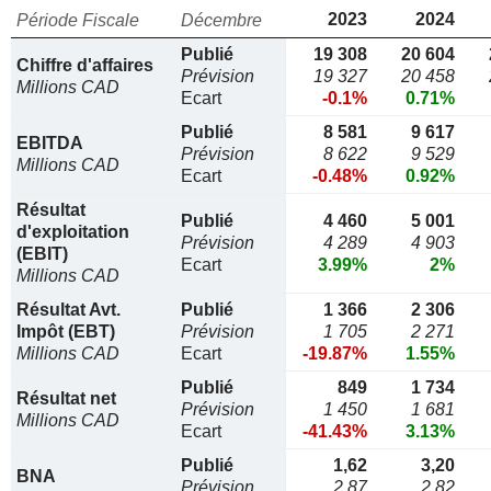
2023
2024
Période Fiscale
Décembre
Publié
19 308
20 604
Chiffre d'affaires
Prévision
19 327
20 458
Millions CAD
Ecart
-0.1%
0.71%
Publié
8 581
9 617
EBITDA
Prévision
8 622
9 529
Millions CAD
Ecart
-0.48%
0.92%
Résultat
Publié
4 460
5 001
d'exploitation
Prévision
4 289
4 903
(EBIT)
Ecart
3.99%
2%
Millions CAD
Résultat Avt.
Publié
1 366
2 306
Impôt (EBT)
Prévision
1 705
2 271
Millions CAD
Ecart
-19.87%
1.55%
Publié
849
1 734
Résultat net
Prévision
1 450
1 681
Millions CAD
Ecart
-41.43%
3.13%
Publié
1,62
3,20
BNA
Prévision
2,87
2,82