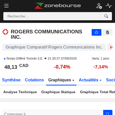
ROGERS COMMUNICATIONS INC.
48,13
$
-0,74%
ROGERS COMMUNICATIONS
INC.
Graphique Comparatif Rogers Communications Inc.
Temps Différé
Toronto S.E.
21:30:37 07/08/2026
Varia. 1 janv.
CAD
-0,74%
48,13
-7,14%
Synthèse
Cotations
Graphiques
Actualités
Soci
Analyse Technique
Graphique Statique
Graphique Total Re