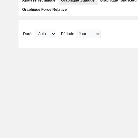
Analyse Technique
Graphique Statique
Graphique Total Retu
Graphique Force Relative
Durée
Période