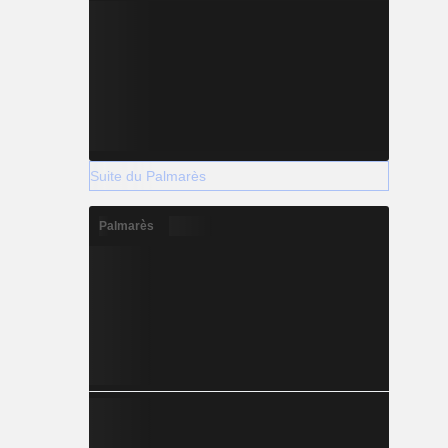
Suite du Palmarès
Palmarès