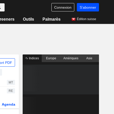
Connexion
S'abonner
reeners
Outils
Palmarès
Édition suisse
Indices
Europe
Amériques
Asie
ort PDF
MT
RE
Agenda
Secteur
Dérivés
Fonds et ETFs