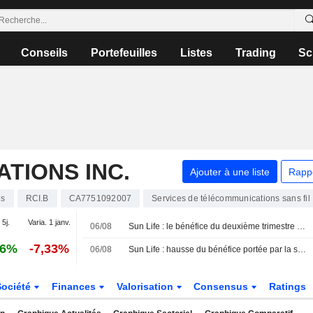
Conseils
Portefeuilles
Listes
Trading
Sc
TIONS INC.
Ajouter à une liste
Rapp
ns
RCI.B
CA7751092007
Services de télécommunications sans fil
 5j.
Varia. 1 janv.
06/08
Sun Life : le bénéfice du deuxième trimestre bondit de 13 % sur un an, nomination d'un nouveau président du conseil d'administration
16%
-7,33%
06/08
Sun Life : hausse du bénéfice portée par la solidité de l'Asie et du marché canadien
Société
Finances
Valorisation
Consensus
Ratings