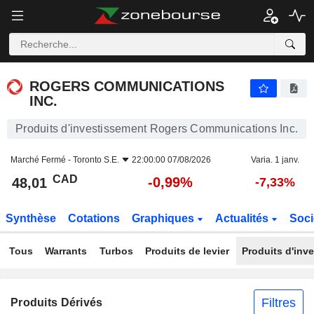
ROGERS COMMUNICATIONS INC.
48,01
$
-0,99%
ROGERS COMMUNICATIONS
INC.
Produits d'investissement Rogers Communications Inc.
Marché Fermé -
Toronto S.E.
22:00:00 07/08/2026
Varia. 1 janv.
CAD
-0,99%
48,01
-7,33%
Synthèse
Cotations
Graphiques
Actualités
Soci
Tous
Warrants
Turbos
Produits de levier
Produits d'inv
Filtres
Produits Dérivés