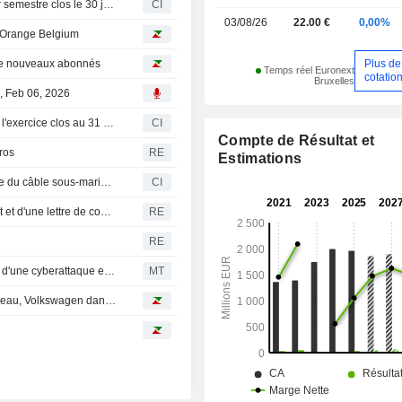
Orange Belgium S.A. publie ses résultats pour le premier semestre clos le 30 juin 2026
CI
03/08/26
22.00 €
0,00%
d'Orange Belgium
Plus de
 de nouveaux abonnés
Temps réel Euronext
cotatio
Bruxelles
, Feb 06, 2026
Orange Belgium S.A. publie ses résultats financiers pour l'exercice clos au 31 décembre 2025
CI
Compte de Résultat et
ros
RE
Estimations
China Mobile International finalise l'infrastructure centrale du câble sous-marin 2Africa
CI
Orange Belgium : Signature d'un accord de nantissement et d'une lettre de consentement et de décharge avec Enodia dans le cadre de la scission de VOO
RE
RE
Orange Belgium : des données clients compromises lors d'une cyberattaque en juillet
MT
Bourse : LVMH en piste, belle surprise chez Rémy Cointreau, Volkswagen dans le dur