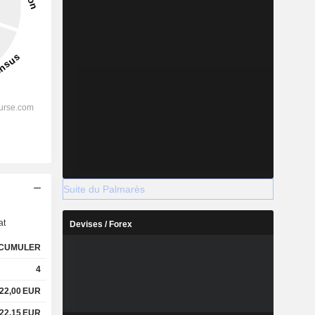
Suite du Palmarès
s
at
Devises / Forex
CUMULER
4
22,00
EUR
22,15
EUR