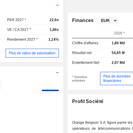
x
PER 2027 *
22,6x
Finances
x
VE / CA 2027 *
1,86x
2026 *
-
Rendement 2027 *
1,14%
Chiffre d'affaires
1,86 Md
Résultat net
54,85 M
Plus de ratios de valorisation
Endettement Net
2,07 Md
Plus de données
* Données
estimées
financières
Profil Société
Orange Belgium S.A. figure parmi les
opérateurs de télécommunications 