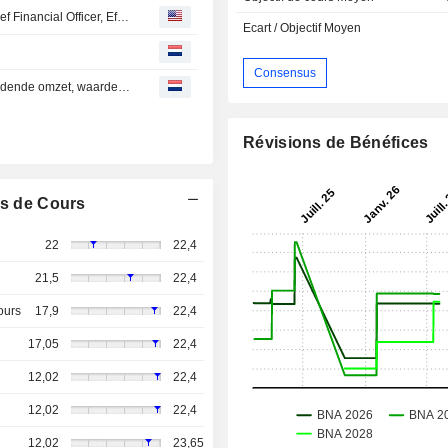
Orange Belgium S.A. Appoints Matthieu Bouchery as Chief Financial Officer, Effective July 1, 2026
Ecart / Objectif Moyen
Consensus
Gestage groei van de EBITDAaL dankzij goed stand houdende omzet, waardemanagement en voortgezette efficiëntiewinsten
Révisions de Bénéfices
s de Cours
22
22,4
21,5
22,4
ours
17,9
22,4
17,05
22,4
12,02
22,4
12,02
22,4
12,02
23,65