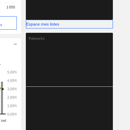
1 050
Espace mes listes
ns
Palmarès