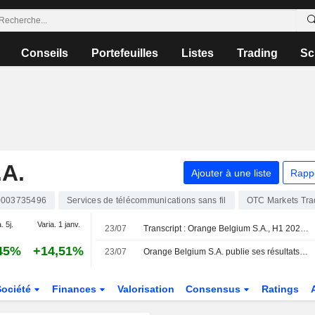
Conseils
Portefeuilles
Listes
Trading
Sc
A.
Ajouter à une liste
Rapp
003735496
Services de télécommunications sans fil
OTC Markets Tr
. 5j.
Varia. 1 janv.
23/07
Transcript : Orange Belgium S.A., H1 2026 Earnings Call, Jul 23, 2026
45%
+14,51%
23/07
Orange Belgium S.A. publie ses résultats pour le premier semestre clos le 30 juin 2026
Société
Finances
Valorisation
Consensus
Ratings