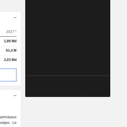
2027 *
1,89 Md
61,4 M
2,03 Md
 principaux
belges. Le