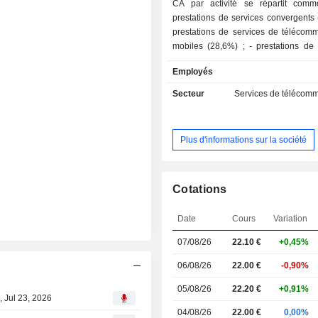
CA par activité se répartit comme
prestations de services convergents (
prestations de services de télécomm
mobiles (28,6%) ; - prestations de téléphonie
fixe (16,8%) ; - vente d'équipements (10,9%) ; -
Employés
prestations de services à desti
opérateurs de télécommunications (
Secteur
Services de télécomm
autres (3,3%) : notamment prest
services informatiques. La répartition
géographique du CA (avant éli
Plus d'informations sur la société
intragroupe) est la suivante : Belgiq
Luxembourg (4%).
Cotations
Date
Cours
Variation
07/08/26
22.10
€
+0,45%
06/08/26
22.00 €
-0,90%
05/08/26
22.20 €
+0,91%
, Jul 23, 2026
04/08/26
22.00 €
0,00%