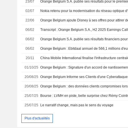
23/07
02/07
Nokia retenu pour la modernisation du réseau optique 
22/06
Orange Belgium ajoute Disney à ses offres pour attirer
06/02
Transcript : Orange Belgium S.A., H2 2025 Earnings Call
06/02
06/02
Orange Belgium : Ebitdaal annuel de 566,1 millions d'eu
20/11
01/10/25
20/08/25
Orange Belgium Informe ses Clients d'une Cyberattaque
20/08/25
25/07/25
25/07/25
Le narratif change, mais pas le sens du voyage
Plus d'actualités