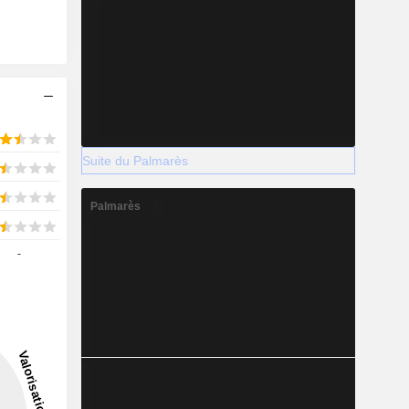
Suite du Palmarès
Palmarès
-