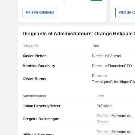
Plus de cotations
Plus de c
Dirigeants et Administrateurs: Orange Belgium 
Dirigeant
Titre
Xavier Pichon
Directeur Général
Matthieu Bouchery
Directeur Financier/CFO
Directeur
Olivier Bornet
Technique/Scientifique/R
Administrateur
Titre
Johan Deschuyffeleer
Président
Directeur/Membre du
Grégoire Dallemagne
Conseil
Directeur/Membre du
Wilfried Verstraete