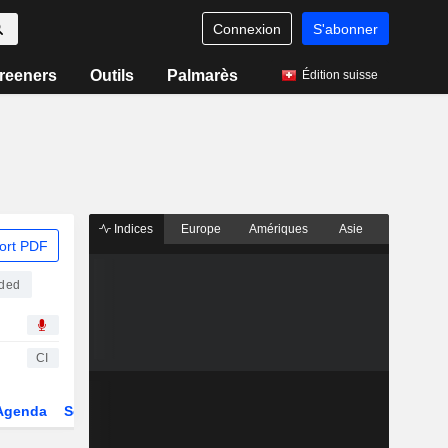
Connexion
S'abonner
reeners
Outils
Palmarès
Édition suisse
Indices
Europe
Amériques
Asie
ort PDF
aded
CI
Agenda
Secteur
Dérivés