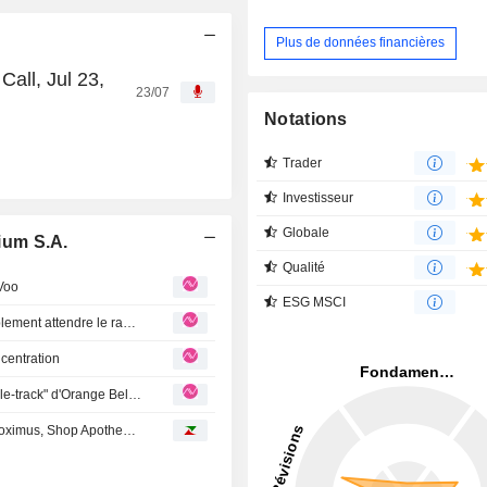
Plus de données financières
all, Jul 23,
23/07
Notations
Trader
Investisseur
Globale
ium S.A.
Qualité
Voo
ESG MSCI
ORANGE BELGIQUE : Les minoritaires devraient probablement attendre le rachat de Voo pour être rachetés
centration
ORANGE BELGIQUE : Rappel de notre couverture "simple-track" d'Orange Belgique
Avis d'analystes du jour : Société Générale, Euronext, Proximus, Shop Apotheke, Adecco, Flatexdegiro, Clasquin...