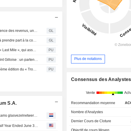
Progression soutenue de l'EBITDAaL, portée par la résilience des revenus, une stratégie efficace de création de valeur et la poursuite des gains d’efficacité
GL
Orange Belgium invite les investisseurs et les analystes à prendre part à la conférence en ligne et/ou téléphonique organisée le 23 juillet 2026 sur les résultats du premier semestre 2026
GL
Orange Belgium S A : célèbre la réussite du programme « Last Mile », qui assure une connectivité ultra-rapide à des milliers de foyers supplémentaires en Wallonie
PU
Plus de notations
Orange devient le sponsor principal de Royale Union Saint Gilloise : un partenariat fondé sur des valeurs communes et une passion partagée pour le football
PU
Orange Belgium S A : ouvre les inscriptions pour la deuxième édition du « Trophée de l’Indépendant – Trofee van de Zelfstandige »
PU
Consensus des Analyste
Vente
Ach
ium S.A.
Recommandation moyenne
AC
Nombre d'Analystes
Mededingingsautoriteit keurt krachtenbundeling voor Vlaams glasvezelnetwerk goed
Dernier Cours de Cloture
Orange Belgium S.A. Reports Earnings Results for the Half Year Ended June 30, 2026
Objectif de cours Moyen