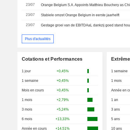
23/07
23/07
Stabiele omzet Orange Belgium in eerste jaarhelft
23/07
Plus d'actualités
Cotations et Performances
Extrême
1 jour
+0,45%
1 semaine
1 semaine
+0,45%
1 mois
Mois en cours
+0,45%
Année en c
1 mois
+2,79%
1 an
3 mois
+5,24%
3 ans
6 mois
+13,33%
5 ans
Année en cours
+14,51%
10 ans