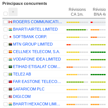
Principaux concurrents
Révisions
Révision
CA 1m.
BNA 4m
ROGERS COMMUNICATIONS INC.
BHARTI AIRTEL LIMITED
SOFTBANK CORP.
MTN GROUP LIMITED
CELLNEX TELECOM, S.A.
VODAFONE IDEA LIMITED
ETIHAD ETISALAT COMPANY
TELE2 AB
FAR EASTONE TELECOMMUNICATIONS CO., LTD.
SAFARICOM PLC
DIGI.COM
BHARTI HEXACOM LIMITED