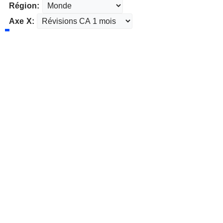
Région:
Axe X: