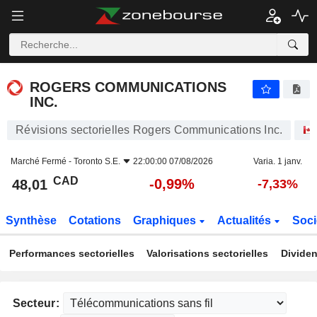
ROGERS COMMUNICATIONS INC.
48,01
$
-0,99%
ROGERS COMMUNICATIONS
INC.
Révisions sectorielles Rogers Communications Inc.
Marché Fermé -
Toronto S.E.
22:00:00 07/08/2026
Varia. 1 janv.
CAD
-0,99%
48,01
-7,33%
Synthèse
Cotations
Graphiques
Actualités
Soci
Performances sectorielles
Valorisations sectorielles
Dividen
Secteur: