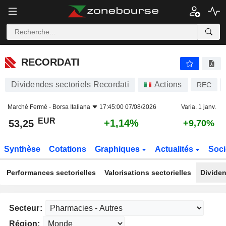
RECORDATI
53,25
€
+1,14%
RECORDATI
Dividendes sectoriels Recordati
Actions
REC
Marché Fermé -
Borsa Italiana
17:45:00 07/08/2026
Varia. 1 janv.
EUR
+1,14%
53,25
+9,70%
Synthèse
Cotations
Graphiques
Actualités
Soci
Performances sectorielles
Valorisations sectorielles
Dividen
Secteur:
Région: