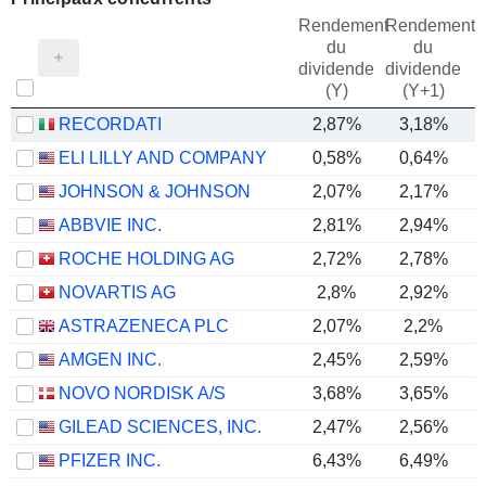
Rendement
Rendement
du
du
dividende
dividende
(Y)
(Y+1)
RECORDATI
2,87%
3,18%
ELI LILLY AND COMPANY
0,58%
0,64%
JOHNSON & JOHNSON
2,07%
2,17%
ABBVIE INC.
2,81%
2,94%
ROCHE HOLDING AG
2,72%
2,78%
NOVARTIS AG
2,8%
2,92%
ASTRAZENECA PLC
2,07%
2,2%
AMGEN INC.
2,45%
2,59%
NOVO NORDISK A/S
3,68%
3,65%
GILEAD SCIENCES, INC.
2,47%
2,56%
PFIZER INC.
6,43%
6,49%