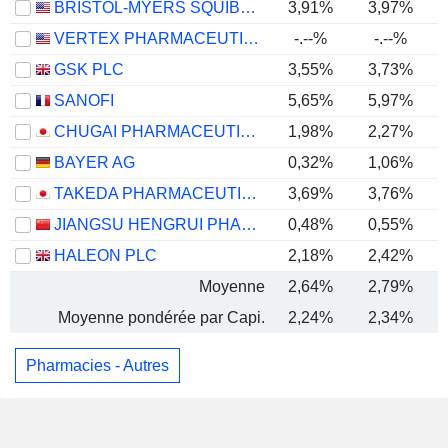
BRISTOL-MYERS SQUIBB COMPANY
3,91%
3,97%
VERTEX PHARMACEUTICALS INCORPORATED
-.--%
-.--%
GSK PLC
3,55%
3,73%
SANOFI
5,65%
5,97%
CHUGAI PHARMACEUTICAL CO., LTD.
1,98%
2,27%
BAYER AG
0,32%
1,06%
TAKEDA PHARMACEUTICAL COMPANY LIMITED
3,69%
3,76%
JIANGSU HENGRUI PHARMACEUTICALS CO.,LTD
0,48%
0,55%
HALEON PLC
2,18%
2,42%
Moyenne
2,64%
2,79%
Moyenne pondérée par Capi.
2,24%
2,34%
Pharmacies - Autres