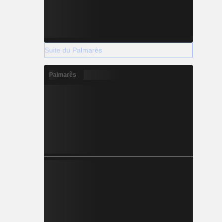
Suite du Palmarès
Palmarès