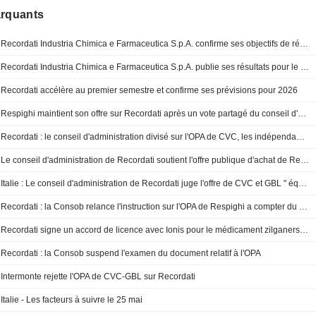
arquants
Recordati Industria Chimica e Farmaceutica S.p.A. confirme ses objectifs de résultats pour l'exercice 2026
Recordati Industria Chimica e Farmaceutica S.p.A. publie ses résultats pour le premier semestre clos le 30 juin 2026
Recordati accélère au premier semestre et confirme ses prévisions pour 2026
Respighi maintient son offre sur Recordati après un vote partagé du conseil d'administration
Recordati : le conseil d'administration divisé sur l'OPA de CVC, les indépendants s'y opposent
Le conseil d'administration de Recordati soutient l'offre publique d'achat de Respighi BidCo
Italie : Le conseil d'administration de Recordati juge l'offre de CVC et GBL " équitable » malgré la dissidence des administrateurs indépendants
Recordati : la Consob relance l'instruction sur l'OPA de Respighi a compter du 3 juillet
Recordati signe un accord de licence avec Ionis pour le médicament zilganersen
Recordati : la Consob suspend l'examen du document relatif à l'OPA
Intermonte rejette l'OPA de CVC-GBL sur Recordati
Italie - Les facteurs à suivre le 25 mai