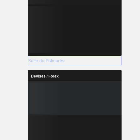
Suite du Palmarès
Devises / Forex