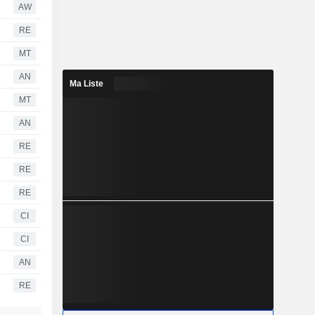
AW
RE
MT
AN
Ma Liste
MT
AN
RE
RE
RE
CI
CI
AN
RE