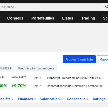
Conseils
Portefeuilles
Listes
Trading
Sc
Ajouter à une liste
Rapp
3828271
Produits pharmaceutiques
. 5j.
Varia. 1 janv.
29/07
Transcript : Recordati Industria Chimica e Farmaceutica S.p.A., H1 2026 Earnings Call, Jul 29, 2026
40%
+9,70%
29/07
Recordati Industria Chimica e Farmaceutica S.p.A. confirme ses objectifs de résultats pour l'exercice 2026
Société
Finances
Valorisation
Consensus
Ratings