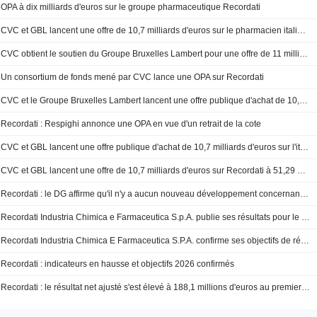
OPA à dix milliards d'euros sur le groupe pharmaceutique Recordati
CVC et GBL lancent une offre de 10,7 milliards d'euros sur le pharmacien italien Recordati
CVC obtient le soutien du Groupe Bruxelles Lambert pour une offre de 11 milliards d'euros sur l'italien Recordati
Un consortium de fonds mené par CVC lance une OPA sur Recordati
CVC et le Groupe Bruxelles Lambert lancent une offre publique d'achat de 10,7 milliards d'euros sur Recordati
Recordati : Respighi annonce une OPA en vue d'un retrait de la cote
CVC et GBL lancent une offre publique d'achat de 10,7 milliards d'euros sur l'italien Recordati
CVC et GBL lancent une offre de 10,7 milliards d'euros sur Recordati à 51,29 euros par action
Recordati : le DG affirme qu'il n'y a aucun nouveau développement concernant un retrait de la cote par CVC
Recordati Industria Chimica e Farmaceutica S.p.A. publie ses résultats pour le premier trimestre clos le 31 mars 2026
Recordati Industria Chimica E Farmaceutica S.P.A. confirme ses objectifs de résultats pour 2026 et maintient ses prévisions pour 2027
Recordati : indicateurs en hausse et objectifs 2026 confirmés
Recordati : le résultat net ajusté s'est élevé à 188,1 millions d'euros au premier trimestre