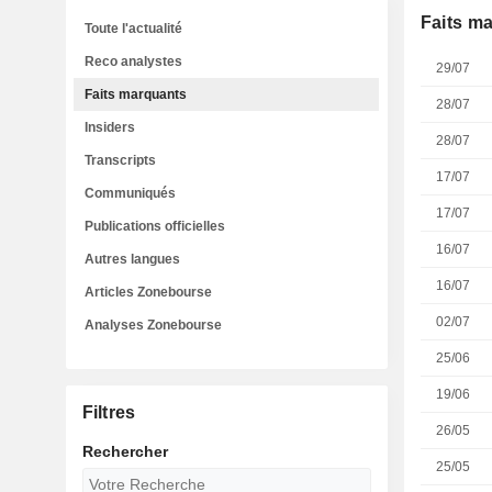
Faits m
Toute l'actualité
Reco analystes
29/07
Faits marquants
28/07
Insiders
28/07
Transcripts
17/07
Communiqués
17/07
Publications officielles
16/07
Autres langues
16/07
Articles Zonebourse
02/07
Analyses Zonebourse
25/06
19/06
Filtres
26/05
Rechercher
25/05