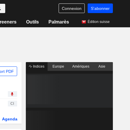
Connexion
S'abonner
reeners
Outils
Palmarès
Édition suisse
Indices
Europe
Amériques
Asie
ort PDF
CI
Agenda
Secteur
Dérivés
Fonds et ETFs