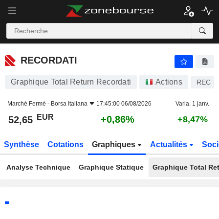
RECORDATI
52,65
€
+0,86%
RECORDATI
Graphique Total Return Recordati
Actions
REC
Marché Fermé -
Borsa Italiana
17:45:00 06/08/2026
Varia. 1 janv.
EUR
+0,86%
52,65
+8,47%
Synthèse
Cotations
Graphiques
Actualités
Soci
Analyse Technique
Graphique Statique
Graphique Total Re