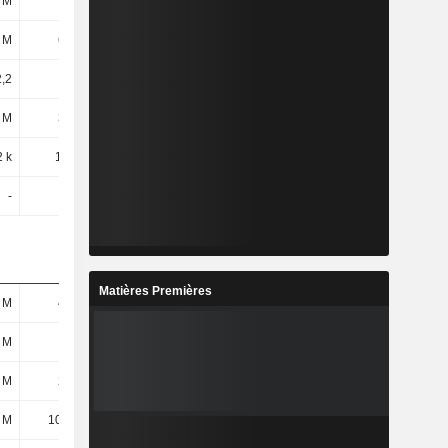
 M
740 M
832 M
954 M
 M
627 M
698 M
784 M
,2
20,74
23,88
23,68
 M
349 M
384 M
438 M
 k
1,94 M
2,19 M
2,54 M
-
-
3,49 M
2,02 M
Matières Premières
 M
473 M
498 M
559 M
 M
128 M
157 M
168 M
 M
256 M
286 M
341 M
 M
10,87 M
16,52 M
16,54 M