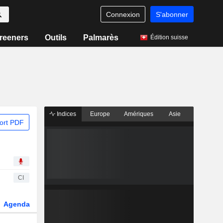
Connexion
S'abonner
reeners
Outils
Palmarès
Édition suisse
Indices
Europe
Amériques
Asie
ort PDF
CI
Agenda
Secteur
Dérivés
Fonds et ETFs