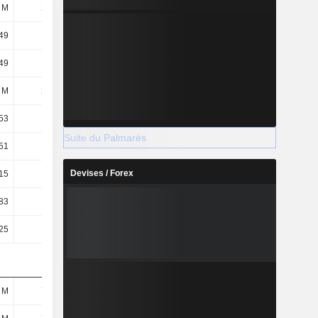
 M
206 M
206 M
205 M
49
1,86
1,99
2,12
49
1,86
1,99
2,12
 M
209 M
209 M
209 M
53
1,7
1,86
2,13
Suite du Palmarès
51
1,67
1,83
2,09
Devises / Forex
15
1,2
1,27
1,34
83
63,19
60,92
60,31
25
0,25
0,25
0,25
 M
757 M
852 M
977 M