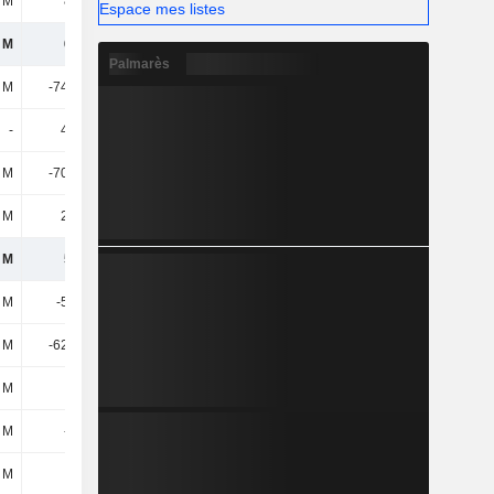
 M
855 M
939 M
1,07 Md
Espace mes listes
 M
627 M
698 M
784 M
Palmarès
 M
-74,46 M
-81,16 M
-98,92 M
-
4,18 M
5,96 M
67 k
 M
-70,27 M
-75,2 M
-98,85 M
8 M
2,16 M
-9,34 M
14,98 M
 M
558 M
614 M
700 M
 M
-5,21 M
-5,97 M
-17,89 M
 M
-62,74 M
-39,46 M
-70,94 M
6 M
-
-
-
8 M
-369 k
-14,33 M
-9,73 M
 M
909 k
-6,87 M
-20,55 M