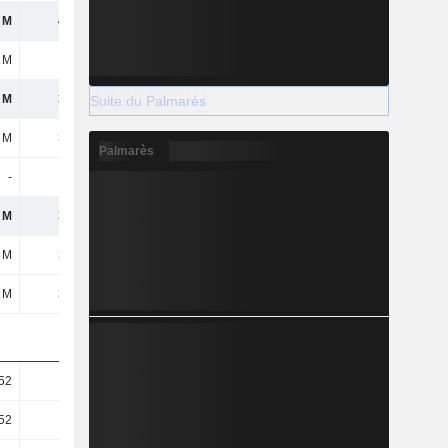
 M
491 M
547 M
581 M
 M
102 M
131 M
138 M
 M
389 M
417 M
444 M
Suite du Palmarès
 M
389 M
417 M
444 M
Palmarès
-
-
-
-
 M
389 M
417 M
444 M
 M
389 M
417 M
444 M
 M
389 M
417 M
444 M
52
1,89
2,02
2,16
52
1,89
2,02
2,16