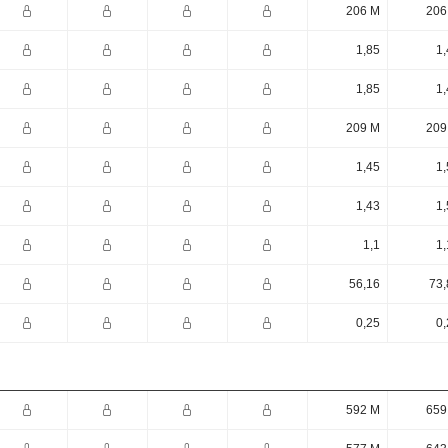
206 M
206
1,85
1,
1,85
1,
209 M
209
1,45
1,
1,43
1,
1,1
1,
56,16
73,
0,25
0,
592 M
659