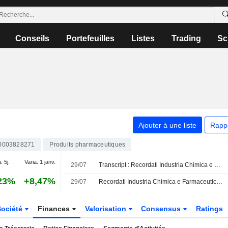
Conseils
Portefeuilles
Listes
Trading
Sc
Ajouter à une liste
Rapp
0003828271
Produits pharmaceutiques
. 5j.
Varia. 1 janv.
29/07
Transcript : Recordati Industria Chimica e Farmaceutica S.p.A., H1 2026 Earnings Call, Jul 29, 2026
23%
+8,47%
29/07
Recordati Industria Chimica e Farmaceutica S.p.A. confirme ses objectifs de résultats pour l'exercice 2026
Société
Finances
Valorisation
Consensus
Ratings