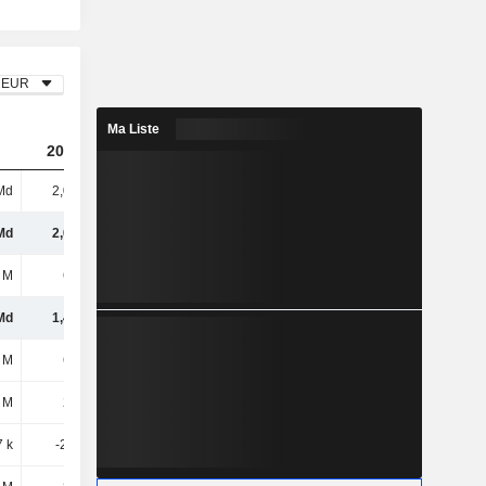
EUR
Ma Liste
2023
2024
2025
Md
2,08 Md
2,34 Md
2,62 Md
Md
2,08 Md
2,34 Md
2,62 Md
 M
601 M
704 M
764 M
Md
1,48 Md
1,64 Md
1,85 Md
 M
602 M
655 M
727 M
 M
256 M
286 M
341 M
7 k
-2,25 M
-1,36 M
1,89 M