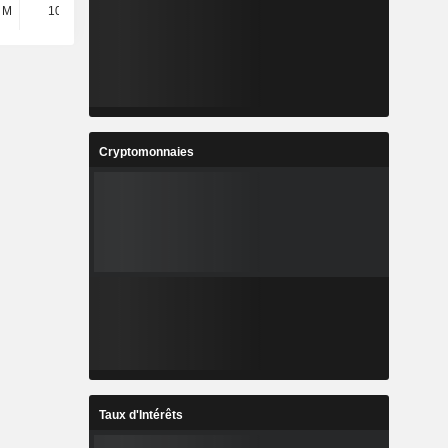
 M
10,87 M
16,52 M
16,54 M
Cryptomonnaies
Taux d'Intérêts