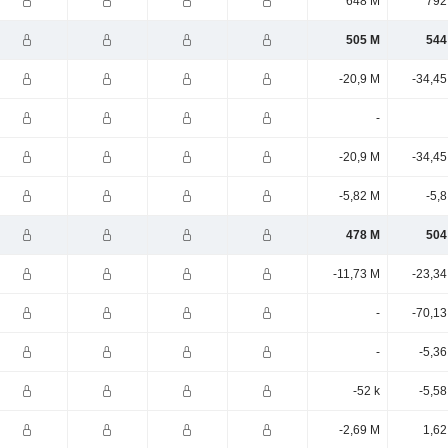
648 M
792
505 M
544
-20,9 M
-34,45
-
-20,9 M
-34,45
-5,82 M
-5,
478 M
504
-11,73 M
-23,34
-
-70,13
-
-5,3
-52 k
-5,5
-2,69 M
1,62