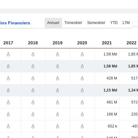
ios Financiers
Annuel
Trimestriel
Semestriel
YTD
LTM
2017
2018
2019
2020
2021
2022
1,58 Md
1,85 
1,58 Md
1,85 
428 M
517
1,15 Md
1,34 
481 M
572
166 M
220
652 k
-49