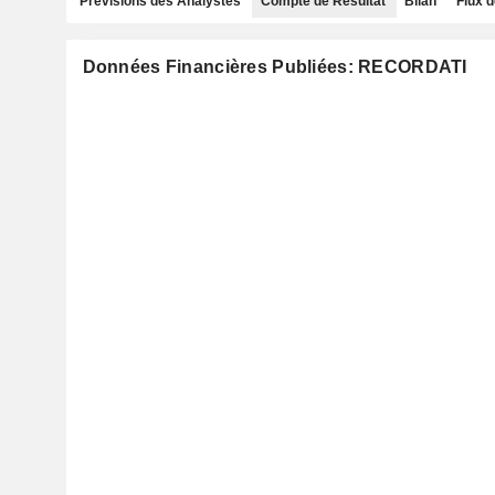
Prévisions des Analystes
Compte de Résultat
Bilan
Flux d
Données Financières Publiées: RECORDATI