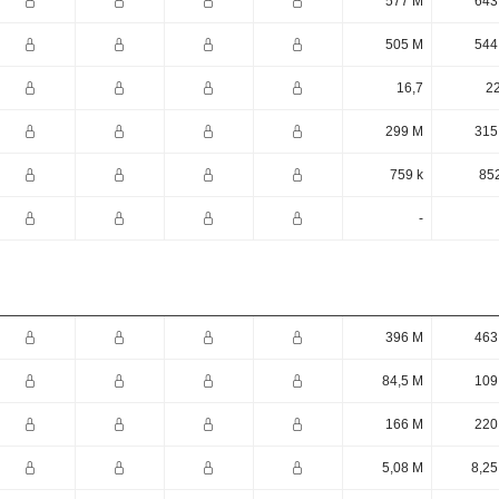
577 M
643
505 M
544
16,7
22
299 M
315
759 k
852
-
396 M
463
84,5 M
109
166 M
220
5,08 M
8,25