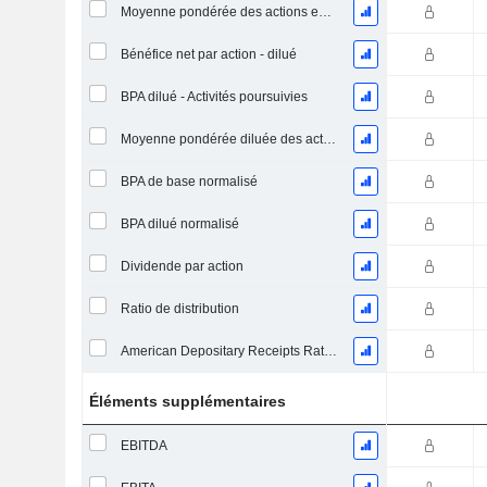
Moyenne pondérée des actions en circulation
Bénéfice net par action - dilué
BPA dilué - Activités poursuivies
Moyenne pondérée diluée des actions en circulation
BPA de base normalisé
BPA dilué normalisé
Dividende par action
Ratio de distribution
American Depositary Receipts Ratio (ADR)
Éléments supplémentaires
EBITDA