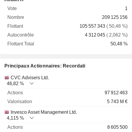
Vote
Nombre
Flottant
Autocontrôle
Total
1
209 125 156
105 557 343
( 50,48 %)
4 312 045
( 2,062 %)
50,48 %
Principaux Actionnaires: Recordati
Nom
Actions
%
Valorisation
CVC Advisers Ltd.
46,82 %
97 912 463
5 743 M €
Invesco Asset Management Ltd.
4,115 %
8 605 500