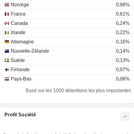
Norvège
0,98%
France
0,61%
Canada
0,24%
Irlande
0,22%
Allemagne
0,16%
Nouvelle-Zélande
0,14%
Suède
0,13%
Finlande
0,07%
Pays-Bas
0,06%
Luxembourg
0,06%
Basé sur les 1000 détentions les plus importantes
Barbade (la)
0,03%
Espagne
0,03%
Profil Société
Australie
0,03%
Autriche
0,03%