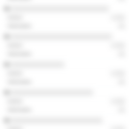
░░░░░░░░░░░░░░░░░░░░░░░░░░░░░░░
░ ░░░
░░
░░░░░░░░░░░░░░░░░░░░░░░░░░░░░░░░
░ ░░░
░░
░░░░░░░░░░░░░░░░░
░ ░░░
░░
░░░░░░░░░░░░░░░░░░░░░░░░░░
░ ░░░
░░
░░░░░░░░░░░░░░░░░░░░░░░░░░░░░