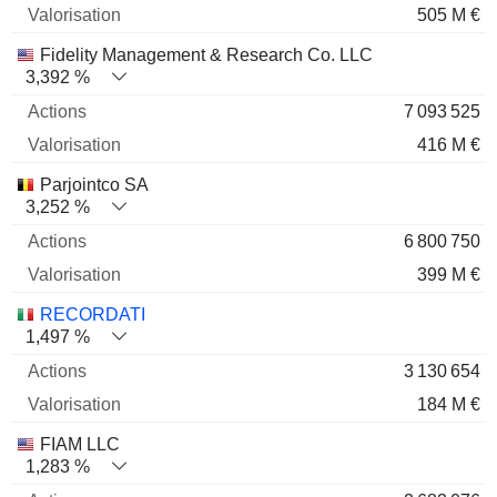
505 M €
Fidelity Management & Research Co. LLC
3,392 %
7 093 525
416 M €
Parjointco SA
3,252 %
6 800 750
399 M €
RECORDATI
1,497 %
3 130 654
184 M €
FIAM LLC
1,283 %