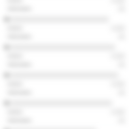
░ ░░░
░░
░░░░░░░░░░░░░░░░░░░░░░░░░░░░░░░
░ ░░░
░░
░░░░░░░░░░░░░░░░░░░░░░░░░░░░░░░░░
░ ░░░
░░
░░░░░░░░░░░░░░░░░░░░░░░░░░░░░░░░░░
░ ░░░
░░
░░░░░░░░░░░░░░░░░░░░░░░░░░░░░░░░
░ ░░░
░░