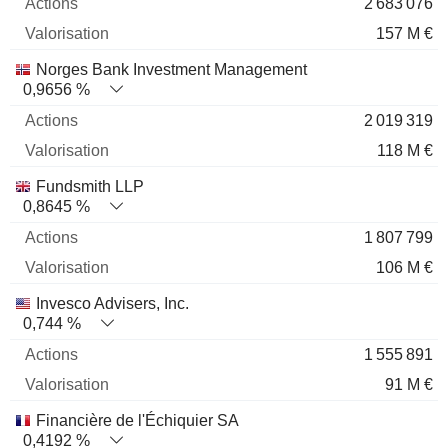
2 683 076
157 M €
Norges Bank Investment Management
0,9656 %
2 019 319
118 M €
Fundsmith LLP
0,8645 %
1 807 799
106 M €
Invesco Advisers, Inc.
0,744 %
1 555 891
91 M €
Financière de l'Échiquier SA
0,4192 %