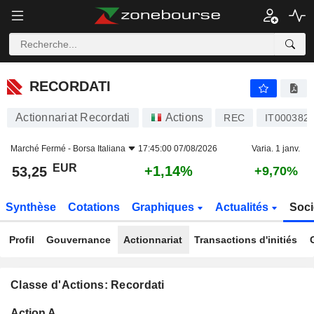
RECORDATI
53,25
€
+1,14%
RECORDATI
Actionnariat Recordati
Actions
REC
IT000382
Marché Fermé -
Borsa Italiana
17:45:00 07/08/2026
Varia. 1 janv.
EUR
+1,14%
53,25
+9,70%
Synthèse
Cotations
Graphiques
Actualités
Soci
Profil
Gouvernance
Actionnariat
Transactions d'initiés
Classe d'Actions: Recordati
Flottant
Action A