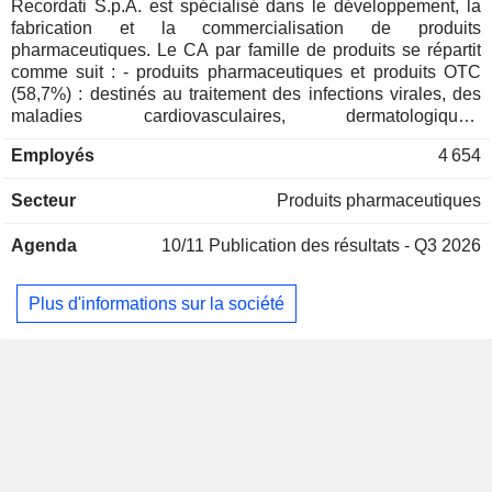
Danemark
0,02%
Recordati S.p.A. est spécialisé dans le développement, la
fabrication et la commercialisation de produits
Suisse
0,02%
pharmaceutiques. Le CA par famille de produits se répartit
Japon
0,01%
comme suit : - produits pharmaceutiques et produits OTC
(58,7%) : destinés au traitement des infections virales, des
maladies cardiovasculaires, dermatologiques,
gynécologiques, etc. ; - médicaments pour les maladies
Employés
4 654
rares (41,3%). La répartition géographique du CA est la
suivante : Italie (12,6%), Europe (53,7%), Amérique (23,1%),
Secteur
Produits pharmaceutiques
Asie et Océanie (7,8%) et Afrique (2,8%).
Agenda
10/11
Publication des résultats - Q3 2026
Plus d'informations sur la société