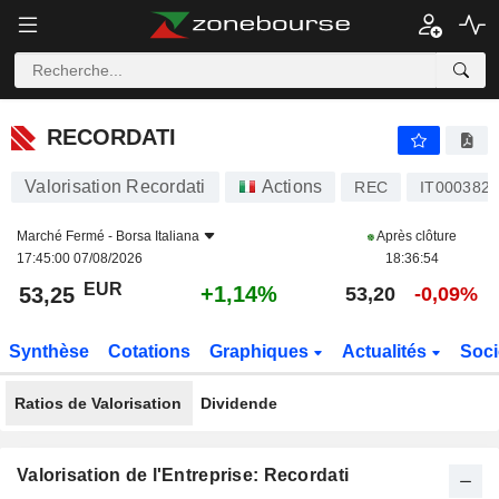
RECORDATI
53,25
€
+1,14%
RECORDATI
Valorisation Recordati
Actions
REC
IT000382
Marché Fermé -
Borsa Italiana
Après clôture
17:45:00 07/08/2026
18:36:54
EUR
+1,14%
53,25
53,20
-0,09%
Synthèse
Cotations
Graphiques
Actualités
Soci
Ratios de Valorisation
Dividende
Valorisation de l'Entreprise: Recordati