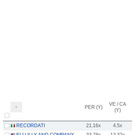
VE / CA
PER (Y)
(Y)
RECORDATI
21.16x
4.5x
ELI LILLY AND COMPANY
33.78x
12.37x