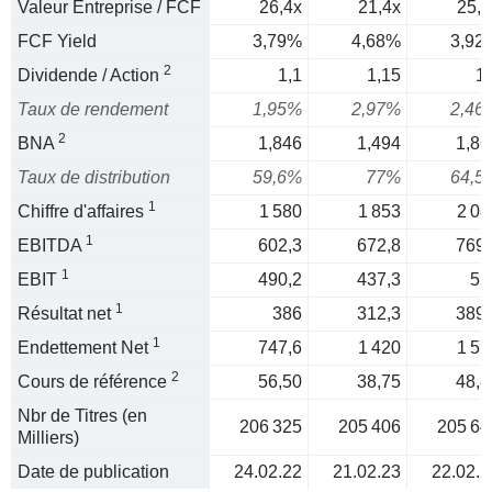
Valeur Entreprise / FCF
26,4x
21,4x
25,5
FCF Yield
3,79%
4,68%
3,92
2
Dividende / Action
1,1
1,15
1,
Taux de rendement
1,95%
2,97%
2,46
2
BNA
1,846
1,494
1,86
Taux de distribution
59,6%
77%
64,5
1
Chiffre d'affaires
1 580
1 853
2 08
1
EBITDA
602,3
672,8
769,
1
EBIT
490,2
437,3
55
1
Résultat net
386
312,3
389,
1
Endettement Net
747,6
1 420
1 57
2
Cours de référence
56,50
38,75
48,8
Nbr de Titres (en
206 325
205 406
205 64
Milliers)
Date de publication
24.02.22
21.02.23
22.02.2