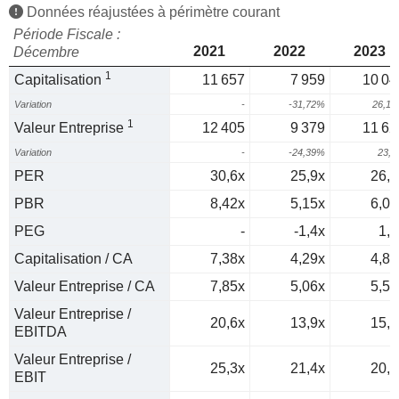
Données réajustées à périmètre courant
Période Fiscale :
2021
2022
2023
Décembre
1
Capitalisation
11 657
7 959
10 04
Variation
-
-31,72%
26,1
1
Valeur Entreprise
12 405
9 379
11 62
Variation
-
-24,39%
23,
PER
30,6x
25,9x
26,2
PBR
8,42x
5,15x
6,06
PEG
-
-1,4x
1,1
Capitalisation / CA
7,38x
4,29x
4,82
Valeur Entreprise / CA
7,85x
5,06x
5,58
Valeur Entreprise /
20,6x
13,9x
15,1
EBITDA
Valeur Entreprise /
25,3x
21,4x
20,8
EBIT