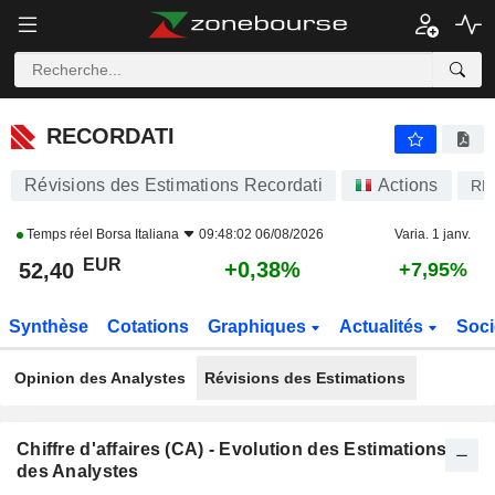
RECORDATI
52,40
€
+0,38%
RECORDATI
Révisions des Estimations Recordati
Actions
RE
Temps réel
Borsa Italiana
09:48:02 06/08/2026
Varia. 1 janv.
EUR
+0,38%
52,40
+7,95%
Synthèse
Cotations
Graphiques
Actualités
Soci
Opinion des Analystes
Révisions des Estimations
Chiffre d'affaires (CA) - Evolution des Estimations
des Analystes