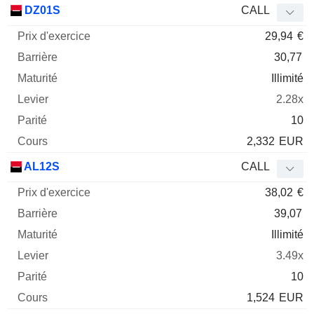
DZ01S
CALL
29,94
€
30,77
Illimité
2.28x
10
2,332
EUR
AL12S
CALL
38,02
€
39,07
Illimité
3.49x
10
1,524
EUR