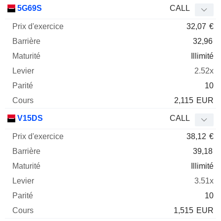
Prix
5G69S
CALL
d'exercice
Barrière
Maturité
Elasticité
32,07
€
Mnemo
Type
Parit
32,96
Illimité
2.52x
10
2,115
EUR
V15DS
CALL
38,12
€
39,18
Illimité
3.51x
10
1,515
EUR