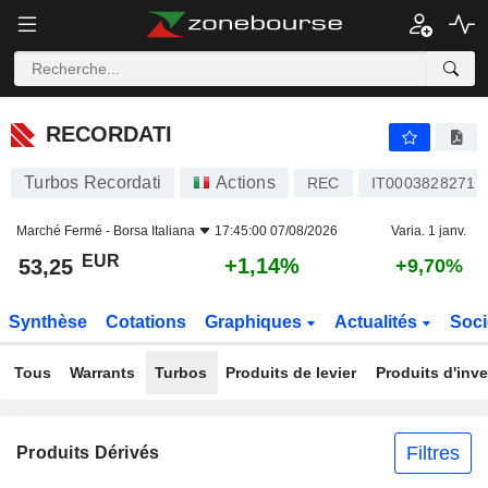
RECORDATI
53,25
€
+1,14%
RECORDATI
Turbos Recordati
Actions
REC
IT0003828271
Marché Fermé -
Borsa Italiana
17:45:00 07/08/2026
Varia. 1 janv.
EUR
+1,14%
53,25
+9,70%
Synthèse
Cotations
Graphiques
Actualités
Soci
Tous
Warrants
Turbos
Produits de levier
Produits d'inv
Filtres
Produits Dérivés