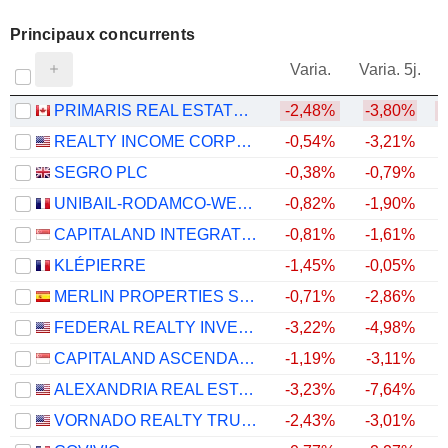
Principaux concurrents
V
Varia.
Varia. 5j.
PRIMARIS REAL ESTATE INVESTMENT TRUST
-2,48%
-3,80%
REALTY INCOME CORPORATION
-0,54%
-3,21%
SEGRO PLC
-0,38%
-0,79%
UNIBAIL-RODAMCO-WESTFIELD SE
-0,82%
-1,90%
CAPITALAND INTEGRATED COMMERCIAL TRUST
-0,81%
-1,61%
KLÉPIERRE
-1,45%
-0,05%
MERLIN PROPERTIES SOCIMI, S.A.
-0,71%
-2,86%
FEDERAL REALTY INVESTMENT TRUST
-3,22%
-4,98%
CAPITALAND ASCENDAS REIT
-1,19%
-3,11%
ALEXANDRIA REAL ESTATE EQUITIES, INC.
-3,23%
-7,64%
VORNADO REALTY TRUST
-2,43%
-3,01%