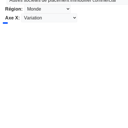
Région:
Axe X: