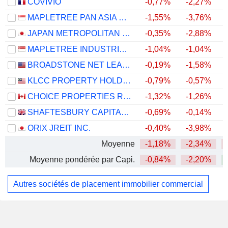
COVIVIO
-0,77%
-2,27%
MAPLETREE PAN ASIA COMMERCIAL TRUST
-1,55%
-3,76%
JAPAN METROPOLITAN FUND INVESTMENT CORPORATION
-0,35%
-2,88%
MAPLETREE INDUSTRIAL TRUST
-1,04%
-1,04%
BROADSTONE NET LEASE, INC.
-0,19%
-1,58%
KLCC PROPERTY HOLDINGS
-0,79%
-0,57%
CHOICE PROPERTIES REAL ESTATE INVESTMENT TRUST
-1,32%
-1,26%
SHAFTESBURY CAPITAL PLC
-0,69%
-0,14%
ORIX JREIT INC.
-0,40%
-3,98%
Moyenne
-1,18%
-2,34%
Moyenne pondérée par Capi.
-0,84%
-2,20%
Autres sociétés de placement immobilier commercial