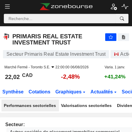
PRIMARIS REAL ESTATE INVESTMENT TRUST
22,02
$
-2,48%
PRIMARIS REAL ESTATE
INVESTMENT TRUST
Secteur Primaris Real Estate Investment Trust
Actio
Marché Fermé -
Toronto S.E.
22:00:00 06/08/2026
Varia. 1 janv.
CAD
-2,48%
22,02
+41,24%
Synthèse
Cotations
Graphiques
Actualités
Soci
Performances sectorielles
Valorisations sectorielles
Dividen
Secteur: